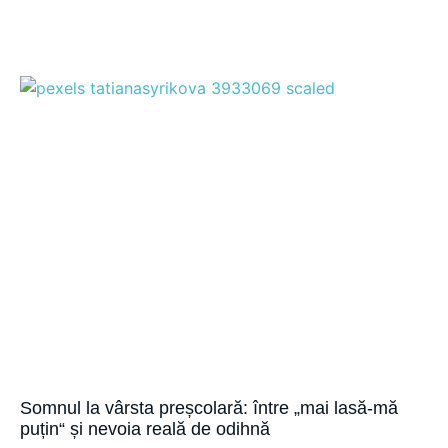
Somnul la vârsta preșcolară: între „mai lasă-mă
puțin“ și nevoia reală de odihnă