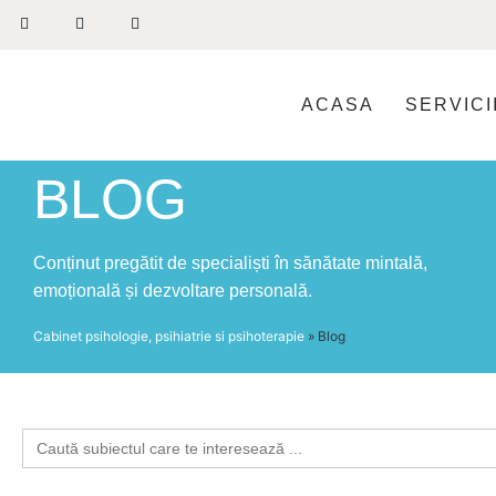
ACASA
SERVICI
BLOG
Conținut pregătit de specialiști în sănătate mintală,
emoțională și dezvoltare personală.
Cabinet psihologie, psihiatrie si psihoterapie
»
Blog
Search
for: