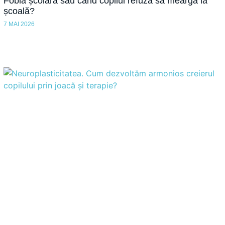
Fobia școlară sau când copilul refuză să meargă la
școală?
7 MAI 2026