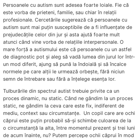
Persoanele cu autism sunt adesea foarte loiale. Fie că
este vorba de prieteni, familie, sau chiar în relații
profesionale. Cercetările sugerează că persoanele cu
autism sunt mai puțin susceptibile de a fi influențate de
prejudecățile celor din jur și asta ajută foarte mult
atunci când vine vorba de relațiile interpersonale. O
mare forță a autismului este că persoanele cu un astfel
de diagnostic pot și aleg să vadă lumea din jurul lor într-
un mod diferit, ajung să pună la îndoială și să încalce
normele pe care alții le urmează orbește, fără niciun
semn de întrebare sau fără a înțelege esența lor.
Tulburările din spectrul autist trebuie privite ca un
proces dinamic, nu static. Când ne gândim la un proces
static, ne gândim la ceva care este fix, indiferent de
mediu, context sau circumstanțe. Un copil care are ochi
căprui este puțin probabil să-și schimbe culoarea de la
o circumstanță la alta, între momentul prezent și trei luni
de acum înainte, nu? Putem percepe ochii căprui în mod