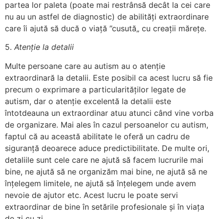
partea lor paleta (poate mai restrânsă decât la cei care
nu au un astfel de diagnostic) de abilități extraordinare
care îi ajută să ducă o viață ”cusută„ cu creații mărețe.
5.
Atenție la detalii
Multe persoane care au autism au o atenție
extraordinară la detalii. Este posibil ca acest lucru să fie
precum o exprimare a particularităților legate de
autism, dar o atenție excelentă la detalii este
întotdeauna un extraordinar atuu atunci când vine vorba
de organizare. Mai ales în cazul persoanelor cu autism,
faptul că au această abilitate le oferă un cadru de
siguranță deoarece aduce predictibilitate. De multe ori,
detaliile sunt cele care ne ajută să facem lucrurile mai
bine, ne ajută să ne organizăm mai bine, ne ajută să ne
înțelegem limitele, ne ajută să înțelegem unde avem
nevoie de ajutor etc. Acest lucru le poate servi
extraordinar de bine în setările profesionale și în viața
de zi cu zi.