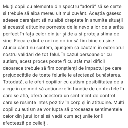
Mulți copii cu elemente din spectru ”adoră” să se certe
și trebuie să aibă mereu ultimul cuvânt. Aceștia găsesc
adesea deranjant să nu aibă dreptate în anumite situații
și această atitudine pornește de la nevoia lor de a arăta
perfect în fața celor din jur și de a-și proteja stima de
sine. Fiecare dintre noi ne dorim să fim bine cu sine.
Atunci când nu suntem, ajungem să căutăm în exteriorul
nostru validări de tot felul. În cazul persoanelor cu
autism, acest proces poate fi cu atât mai dificil
deoarece trebuie să fim conștienți de impactul pe care
prejudecățile de toate felurile le afectează bunăstarea.
Totodată, a le oferi copiilor cu autism posibilitatea de a
alege în ce mod să acționeze în funcție de contextele în
care se află, oferă acestora un sentiment de control
care se resimte intes pozitiv în corp și în atitudine. Mulți
copii cu autism se vor lupta să proceseze sentimentele
celor din jurul lor și să vadă cum acțiunile lor îi
afectează pe ceilalți.