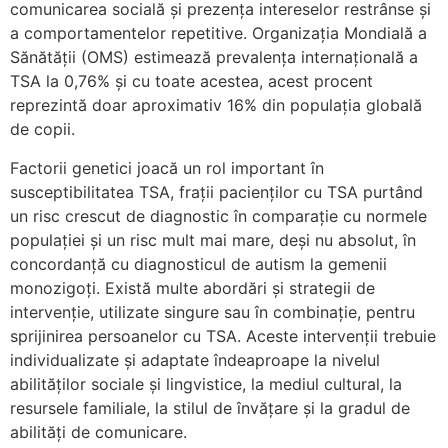
comunicarea socială și prezența intereselor restrânse și
a comportamentelor repetitive. Organizația Mondială a
Sănătății (OMS) estimează prevalența internațională a
TSA la 0,76% și cu toate acestea, acest procent
reprezintă doar aproximativ 16% din populația globală
de copii.
Factorii genetici joacă un rol important în
susceptibilitatea TSA, frații pacienților cu TSA purtând
un risc crescut de diagnostic în comparație cu normele
populației și un risc mult mai mare, deși nu absolut, în
concordanţă cu diagnosticul de autism la gemenii
monozigoţi. Există multe abordări și strategii de
intervenție, utilizate singure sau în combinație, pentru
sprijinirea persoanelor cu TSA. Aceste intervenții trebuie
individualizate și adaptate îndeaproape la nivelul
abilităților sociale și lingvistice, la mediul cultural, la
resursele familiale, la stilul de învățare și la gradul de
abilități de comunicare.