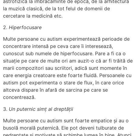
astrofizică la îmbrăcăminte de epocă, de la arhitectură
la muzică clasică, de la tot felul de domenii de
cercetare la medicină etc.
2.
Hiperfocusare
Multe persoane cu autism experimentează perioade de
concentrare intensă pe ceva care îi interesează,
cunoscut sub numele de hiperfocusare. Pare a fi ca o
situație pe care de multe ori am auzit-o că ar fi trăită de
marii compozitori sau scriitori, adică sunt momente în
care energia creatoare este foarte fluidă. Persoanele cu
autism pot experimenta o stare de flux, în care orice
altceva dispare în afară de sarcina pe care se
concentrează.
3.
Un puternic simț al dreptății
Multe persoane cu autism sunt foarte empatice și au o
busolă morală puternică. Ele pot deveni tulburate de
nedreptate și motivate să schimbe lumea în bine. Atunci