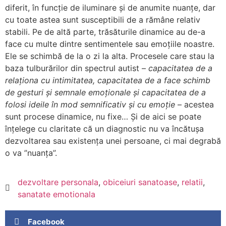
diferit, în funcție de iluminare și de anumite nuanțe, dar
cu toate astea sunt susceptibili de a rămâne relativ
stabili. Pe de altă parte, trăsăturile dinamice au de-a
face cu multe dintre sentimentele sau emoțiile noastre.
Ele se schimbă de la o zi la alta. Procesele care stau la
baza tulburărilor din spectrul autist –
capacitatea de a
relaționa cu intimitatea, capacitatea de a face schimb
de gesturi și semnale emoționale și capacitatea de a
folosi ideile în mod semnificativ și cu emoție
– acestea
sunt procese dinamice, nu fixe… Și de aici se poate
înțelege cu claritate că un diagnostic nu va încătușa
dezvoltarea sau existența unei persoane, ci mai degrabă
o va ”nuanța”.
dezvoltare personala
,
obiceiuri sanatoase
,
relatii
,
sanatate emotionala
Facebook