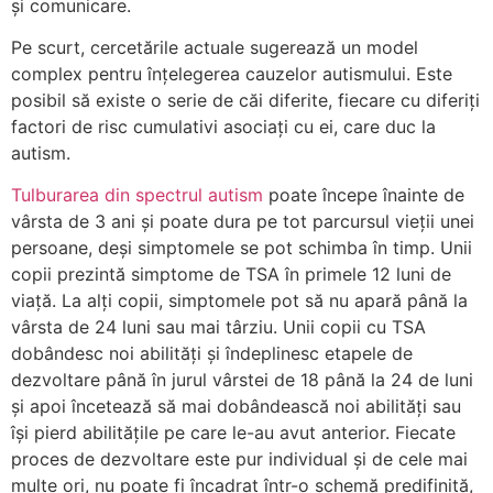
și comunicare.
Pe scurt, cercetările actuale sugerează un model
complex pentru înțelegerea cauzelor autismului. Este
posibil să existe o serie de căi diferite, fiecare cu diferiți
factori de risc cumulativi asociați cu ei, care duc la
autism.
Tulburarea din spectrul autism
poate începe înainte de
vârsta de 3 ani și poate dura pe tot parcursul vieții unei
persoane, deși simptomele se pot schimba în timp. Unii
copii prezintă simptome de TSA în primele 12 luni de
viață. La alți copii, simptomele pot să nu apară până la
vârsta de 24 luni sau mai târziu. Unii copii cu TSA
dobândesc noi abilități și îndeplinesc etapele de
dezvoltare până în jurul vârstei de 18 până la 24 de luni
și apoi încetează să mai dobândească noi abilități sau
își pierd abilitățile pe care le-au avut anterior. Fiecate
proces de dezvoltare este pur individual și de cele mai
multe ori, nu poate fi încadrat într-o schemă predifinită,