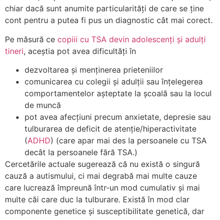
chiar dacă sunt anumite particularități de care se ține
cont pentru a putea fi pus un diagnostic cât mai corect.
Pe măsură ce
copiii cu TSA devin adolescenți și adulți
tineri
, aceștia pot avea dificultăți în
dezvoltarea și menținerea prieteniilor
comunicarea cu colegii și adulții sau înțelegerea
comportamentelor așteptate la școală sau la locul
de muncă
pot avea afecțiuni precum anxietate, depresie sau
tulburarea de deficit de atenție/hiperactivitate
(
ADHD
) (care apar mai des la persoanele cu TSA
decât la persoanele fără TSA.)
Cercetările actuale sugerează că nu există o singură
cauză a autismului, ci mai degrabă mai multe cauze
care lucrează împreună într-un mod cumulativ și mai
multe căi care duc la tulburare. Există în mod clar
componente genetice și susceptibilitate genetică, dar