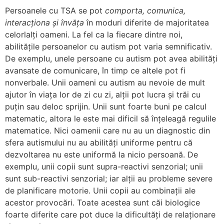
Persoanele cu TSA se pot
comporta, comunica,
interacționa și învăța
în moduri diferite de majoritatea
celorlalți oameni. La fel ca la fiecare dintre noi,
abilitățile persoanelor cu autism pot varia semnificativ.
De exemplu, unele persoane cu autism pot avea abilități
avansate de comunicare, în timp ce altele pot fi
nonverbale. Unii oameni cu autism au nevoie de mult
ajutor în viața lor de zi cu zi, alții pot lucra și trăi cu
puțin sau deloc sprijin. Unii sunt foarte buni pe calcul
matematic, altora le este mai dificil să înțeleagă regulile
matematice. Nici oamenii care nu au un diagnostic din
sfera autismului nu au abilități uniforme pentru că
dezvoltarea nu este uniformă la nicio persoană. De
exemplu, unii copii sunt supra-reactivi senzorial; unii
sunt sub-reactivi senzorial; iar alții au probleme severe
de planificare motorie. Unii copii au combinaţii ale
acestor provocări. Toate acestea sunt căi biologice
foarte diferite care pot duce la dificultăți de relaționare