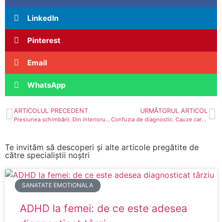
LinkedIn
Pinterest
Email
WhatsApp
ARTICOLUL PRECEDENT
URMĂTORUL ARTICOL
Presiunea schimbării. Din interiorul și din exteriorul nostru.
Confuzia de diagnostic. Cauze care imită simptomele de neurodezvoltare.
Te invităm să descoperi și alte articole pregătite de
către specialiștii noștri
SANATATE EMOTIONALA
ADHD la femei: de ce este adesea