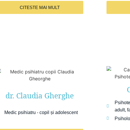
CITESTE MAI MULT
dr. Claudia Gherghe
Psihote
adult, f
Medic psihiatru - copil și adolescent
Psiholo