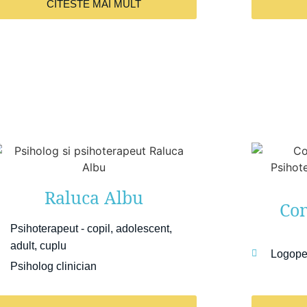
CITESTE MAI MULT
Raluca Albu
Co
Psihoterapeut - copil, adolescent,
adult, cuplu
Logoped
Psiholog clinician