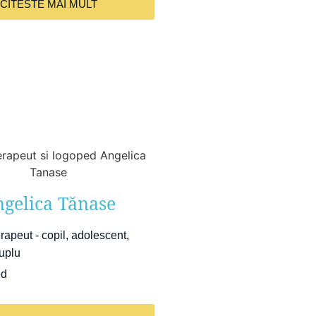
CITESTE MAI MULT
gelica Tănase
rapeut - copil, adolescent,
cuplu
ed