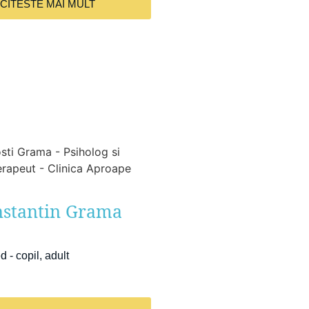
CITESTE MAI MULT
nstantin Grama
 - copil, adult