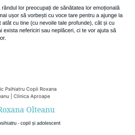
la rândul lor preocupați de sănătatea lor emoțională
i mai ușor să vorbești cu voce tare pentru a ajunge la
t atât cu tine (cu nevoile tale profunde), cât și cu
ai exista nefericiri sau neplăceri, ci te vor ajuta să
or.
 Roxana Olteanu
sihiatru - copil și adolescent