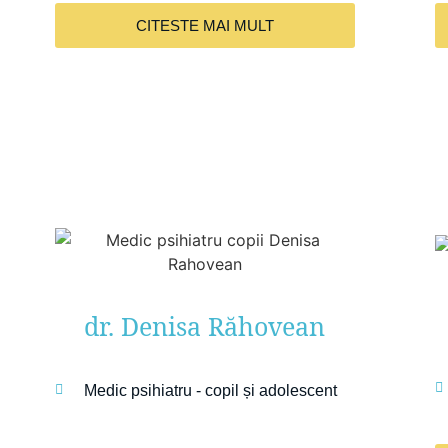
CITESTE MAI MULT
dr. Denisa Răhovean
Medic psihiatru - copil și adolescent