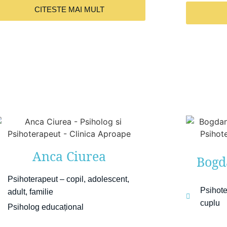
CITESTE MAI MULT
Anca Ciurea
Bogd
Psihoterapeut – copil, adolescent,
Psihote
adult, familie
cuplu
Psiholog educațional