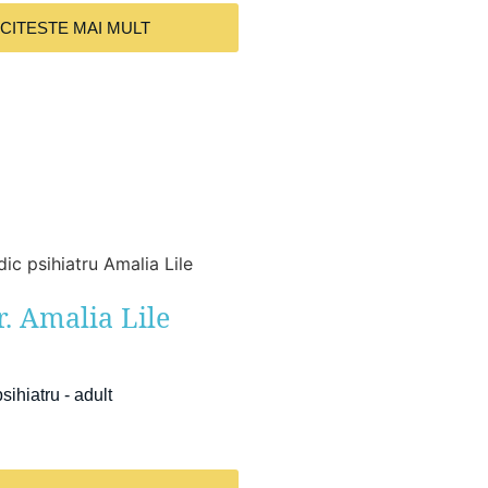
CITESTE MAI MULT
r. Amalia Lile
sihiatru - adult