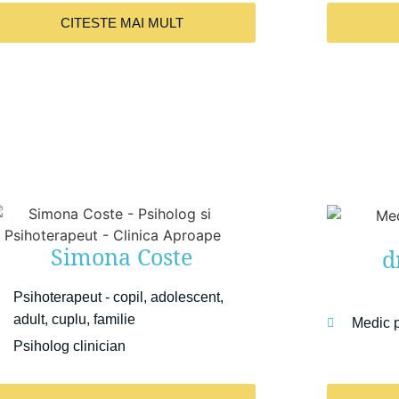
CITESTE MAI MULT
Simona Coste
d
Psihoterapeut - copil, adolescent,
adult, cuplu, familie
Medic p
Psiholog clinician