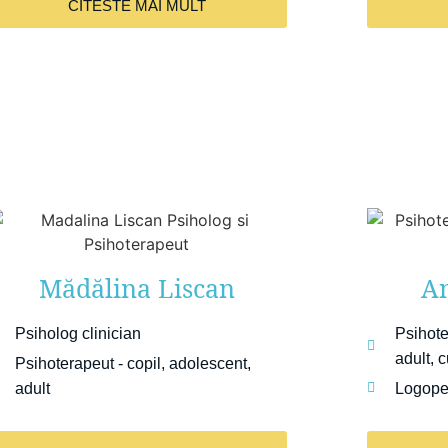
CITESTE MAI MULT
Mădălina Liscan
An
Psiholog clinician
Psihote
adult, 
Psihoterapeut - copil, adolescent,
adult
Logop