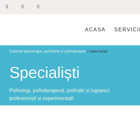
ACASA
SERVICI
Cabinet psihologie, psihiatrie si psihoterapie
»
Specialiști
Specialiști
Psihologi, psihoterapeuți, psihiatri și logopezi
profesioniști și experimentați!