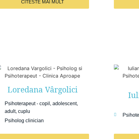
CITESTE MAI MULT
Loredana Vârgolici
Iu
Psihoterapeut - copil, adolescent,
adult, cuplu
Psihote
Psiholog clinician