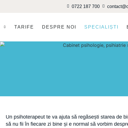
0722 187 700
contact@c
I
TARIFE
DESPRE NOI
SPECIALIȘTI
Un psihoterapeut te va ajuta să regăsești starea de bi
să nu fii în fiecare zi bine și e normal să vorbim despr