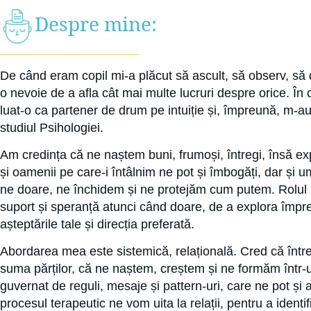
Despre mine:
De când eram copil mi-a plăcut să ascult, să observ, să
o nevoie de a afla cât mai multe lucruri despre orice. În 
luat-o ca partener de drum pe intuiție și, împreună, m-
studiul Psihologiei.
Am credința că ne naștem buni, frumoși, întregi, însă ex
și oamenii pe care-i întâlnim ne pot și îmbogăți, dar și um
ne doare, ne închidem și ne protejăm cum putem. Rolul m
suport și speranță atunci când doare, de a explora împre
așteptările tale și direcția preferată.
Abordarea mea este sistemică, relațională. Cred că într
suma părților, că ne naștem, creștem și ne formăm într-un
guvernat de reguli, mesaje și pattern-uri, care ne pot și 
procesul terapeutic ne vom uita la relații, pentru a identif