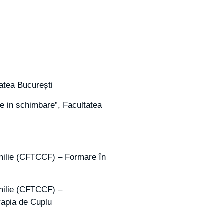
tatea București
ile in schimbare”, Facultatea
amilie (CFTCCF) – Formare în
amilie (CFTCCF) –
rapia de Cuplu