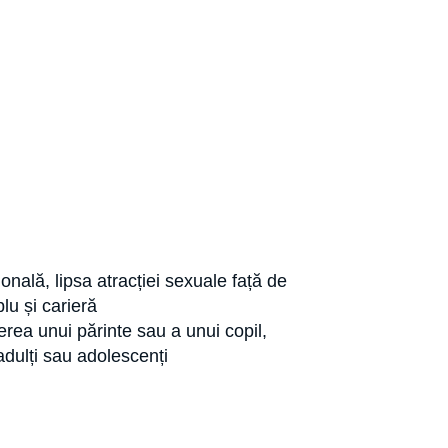
ională, lipsa atracției sexuale față de
plu și carieră
rderea unui părinte sau a unui copil,
 adulți sau adolescenți