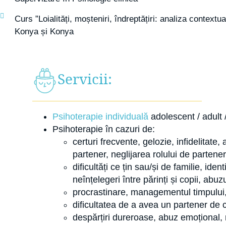
Curs ”Loialități, moșteniri, îndreptățiri: analiza context
Konya și Konya
Servicii:
Psihoterapie individuală
adolescent / adult /
Psihoterapie în cazuri de:
certuri frecvente, gelozie, infidelitate
partener, neglijarea rolului de partener 
dificultăți ce țin sau/și de familie, ide
neînțelegeri între părinți și copii, abu
procrastinare, managementul timpului, 
dificultatea de a avea un partener de cu
despărțiri dureroase, abuz emoțional, r