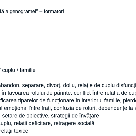
uală a genogramei” – formatori
 cuplu / familie
, abandon, separare, divorț, doliu, relație de cuplu disfuncț
în favoarea rolului de părinte, conflict între relația de cu
ntificarea tiparelor de funcționare în interiorul familie, pie
zul emoțional între frați, confuzia de roluri, dependențe la
setare de obiective, strategii de învățare
plu, relații deficitare, retragere socială
elații toxice