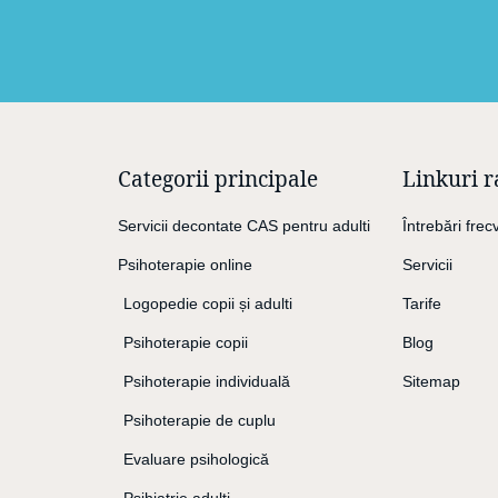
Categorii principale
Linkuri r
Servicii decontate CAS pentru adulti
Întrebări frec
Psihoterapie online
Servicii
Logopedie copii și adulti
Tarife
Psihoterapie copii
Blog
Psihoterapie individuală
Sitemap
Psihoterapie de cuplu
Evaluare psihologică
Psihiatrie adulți