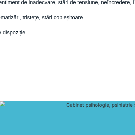
entiment de inadecvare, stări de tensiune, neîncredere, în
matizări, tristețe, stări copleșitoare
e dispoziție