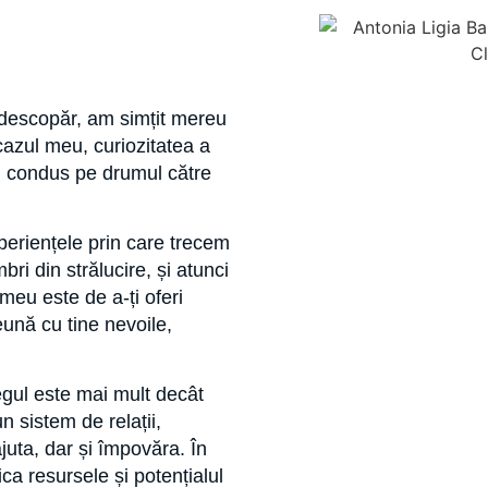
 descopăr, am simțit mereu
cazul meu, curiozitatea a
au condus pe drumul către
periențele prin care trecem
bri din strălucire, și atunci
eu este de a-ți oferi
ună cu tine nevoile,
egul este mai mult decât
 sistem de relații,
ajuta, dar și împovăra. În
ica resursele și potențialul