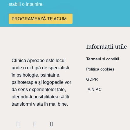
stabili o intalnire.​
PROGRAMEAZĂ-TE ACUM
Informații utile
Termeni și condiții
Clinica Aproape este locul
unde o echipă de specialiști
Politica cookies
în psihologie, psihiatrie,
GDPR
psihoterapie și logopedie vor
da sens experiențelor tale,
A.N.P.C
oferindu-ți posibilitatea să îți
transformi viața în mai bine.