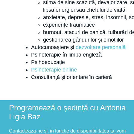
stima de sine scazută, devalorizare, s
lipsa energiei sau chefului de viață
anxietate, depresie, stres, insomnii, so
experiențe traumatice
burnout, atacuri de panică, tulburări d
gestionarea gândurilor și emoțiilor
Autocunoaștere și
dezvoltare personală
Psihoterapie în limba engleză
Psihoeducație
Psihoterapie online
Consultanță și orientare în carieră
Programează o ședință cu Antonia
Ligia Baz​
Contacteaza-ne si, in functie de disponibilitatea ta, vom