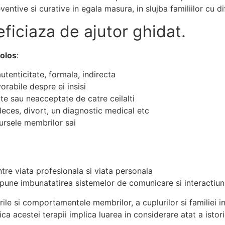
ntive si curative in egala masura, in slujba familiilor cu dif
ficiaza de ajutor ghidat.
folos
:
utenticitate, formala, indirecta
orabile despre ei insisi
site sau neacceptate de catre ceilalti
 deces, divort, un diagnostic medical etc
ursele membrilor sai
ntre viata profesionala si viata personala
opune imbunatatirea sistemelor de comunicare si interactiune
le si comportamentele membrilor, a cuplurilor si familiei in 
a acestei terapii implica luarea in considerare atat a istoric