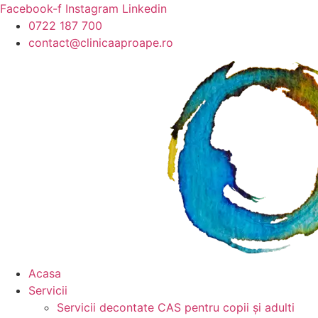
Sari
Facebook-f
Instagram
Linkedin
la
0722 187 700
conținut
contact@clinicaaproape.ro
Acasa
Servicii
Servicii decontate CAS pentru copii și adulti