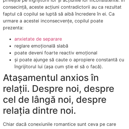
privește pe îngrijitorii lor și acțiunile lor inconsistente. În
consecință, aceste acțiuni contradictorii au ca rezultat
faptul că copilul se luptă să aibă încredere în ei. Ca
urmare a acestei inconsecvențe, copilul poate
prezenta:
anxietate de separare
reglare emoțională slabă
poate deveni foarte reactiv emoțional
și poate ajunge să caute o apropiere constantă cu
îngrijitorul lui (așa cum știe el să o facă).
Atașamentul anxios în
relații. Despre noi, despre
cel de lângă noi, despre
relația dintre noi.
Chiar dacă conexiunile romantice sunt ceva pe care