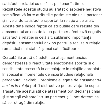
satisfacția relației cu celălalt partener în timp.
Rezultatele acestui studiu au arătat o asociere negativă
semnificativă între atribuțiile pesimiste ale unui partener
și nivelul de satisfacție raportat la relație a celuilalt.
Aceste date indică faptul că atribuțiile care rezultă din
atașamentul anxios de la un partener afectează negativ
satisfacția relației în celălalt, subliniind importanța
depășirii atașamentului anxios pentru a realiza o relație
romantică mai stabilă și mai satisfăcătoare.
Cercetările arată că adulții cu atașament anxios
demonstrează o reactivitate emoțională sporită și o
sensibilitate crescută la amenințare în relațiile apropiate,
în special în momentele de incertitudine relațională
percepută. Inevitabil, problemele legate de
atașamentul
anxios în relații
pot fi distructive pentru viața de cuplu.
Trăsăturile acestui stil de atașament pot declanșa chiar
și strategii evitante într-un partener și îl pot determina
să se retragă din relație.