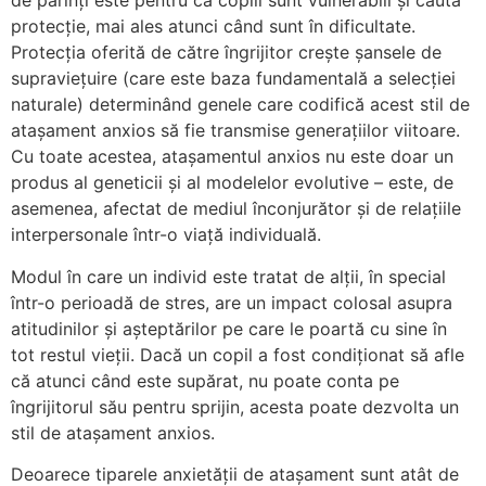
de părinți este pentru că copiii sunt vulnerabili și caută
protecție, mai ales atunci când sunt în dificultate.
Protecția oferită de către îngrijitor crește șansele de
supraviețuire (care este baza fundamentală a selecției
naturale) determinând genele care codifică acest stil de
atașament anxios să fie transmise generațiilor viitoare.
Cu toate acestea, atașamentul anxios nu este doar un
produs al geneticii și al modelelor evolutive – este, de
asemenea, afectat de mediul înconjurător și de relațiile
interpersonale într-o viață individuală.
Modul în care un individ este tratat de alții, în special
într-o perioadă de stres, are un impact colosal asupra
atitudinilor și așteptărilor pe care le poartă cu sine în
tot restul vieții. Dacă un copil a fost condiționat să afle
că atunci când este supărat, nu poate conta pe
îngrijitorul său pentru sprijin, acesta poate dezvolta un
stil de atașament anxios.
Deoarece tiparele anxietății de atașament sunt atât de