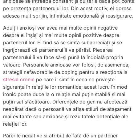
anxioase se întreabă constant și cu tărie dacă pot conta
pe prezența partenerului lor. Din acest motiv, ei doresc
adesea mult sprijin, intimitate emoțională și reasigurare.
Adulții anxioși vor avea mai multe opinii negative
despre ei înșiși și mai multe opinii pozitive despre
partenerul lor. Ei tind să se simtă subapreciați și se
îngrijorează că partenerul îi va părăsi. Plecarea
partenerului îi va face să-și pună la îndoială propria
valoare. Persoanele anxioase vor folosi, de asemenea,
strategii nefavorabile de coping pentru a reacționa la
stresul cronic
pe care îl simt în ceea ce privește
siguranța în relațiile lor romantice; acest lucru în mod
ironic poate duce la o relație mai puțin stabilă și mai
puțin satisfăcătoare. Diferențele de gen nu afectează
neapărat dacă o persoană va afișa stiluri de atașament
mai evitante sau anxioase și rezultatele potențiale ale
relației lor.
Părerile negative și atribuțiile față de un partener