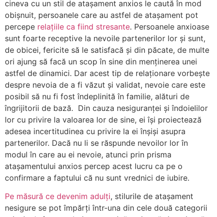
cineva cu un stil de atașament anxios le caută în mod
obișnuit, persoanele care au astfel de atașament pot
percepe
relațiile ca fiind stresante
. Persoanele anxioase
sunt foarte receptive la nevoile partenerilor lor și sunt,
de obicei, fericite să le satisfacă și din păcate, de multe
ori ajung să facă un scop în sine din menținerea unei
astfel de dinamici. Dar acest tip de relaționare vorbește
despre nevoia de a fi văzut și validat, nevoie care este
posibil să nu fi fost îndeplinită în familie, alături de
îngrijitorii de bază. Din cauza nesiguranței și îndoielilor
lor cu privire la valoarea lor de sine, ei își proiectează
adesea incertitudinea cu privire la ei înșiși asupra
partenerilor. Dacă nu li se răspunde nevoilor lor în
modul în care au ei nevoie, atunci prin prisma
atașamentului anxios percep acest lucru ca pe o
confirmare a faptului că nu sunt vrednici de iubire.
Pe măsură ce devenim adulți
, stilurile de atașament
nesigure se pot împărți într-una din cele două categorii