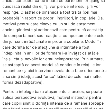
anxios consideră că de îndată ce partenerii lor ajung să
cunoască realul din ei, își vor pierde interesul și îi vor
respinge. O astfel de dinamică a fost trăită (cel mai
probabil) în raport cu proprii îngrijitori, în copilărie. Da,
motivul pentru care cineva cu un stil de atașament
anxios gândește și acționează este pentru că acest tip
de comportament sau reacție la comportamentele celor
din jur sunt înrădăcinate în propria copilărie. Modul în
care dorința lor de afecțiune și intimitate a fost
îndeplinită în anii lor de formare i-a învățat că atât ei
înșiși, cât și nevoile lor erau neimportante. Prin urmare,
se așteaptă ca acest model să continue în relațiile lor
romantice (și aici intervine nevoia de a face orice pentru
a se simți iubiți, acest ”orice” luând de cele mai multe,
forma dezadaptative).
Pentru a înțelege baza atașamentului anxios, se poate
aplica perspectiva evolutivă; motivul instinctiv pentru
care copiii simt o dorință intensă de a rămâne aproape