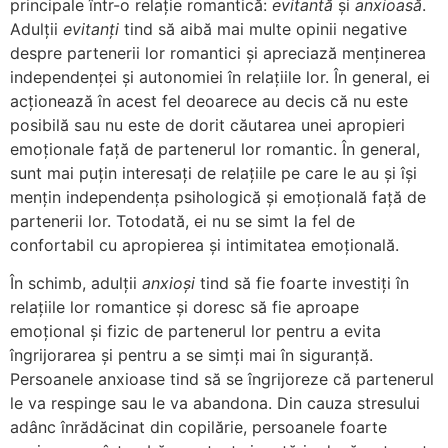
principale într-o relație romantică:
evitantă
și
anxioasă
.
Adulții
evitanți
tind să aibă mai multe opinii negative
despre partenerii lor romantici și apreciază menținerea
independenței și autonomiei în relațiile lor. În general, ei
acționează în acest fel deoarece au decis că nu este
posibilă sau nu este de dorit căutarea unei apropieri
emoționale față de partenerul lor romantic. În general,
sunt mai puțin interesați de relațiile pe care le au și își
mențin independența psihologică și emoțională față de
partenerii lor. Totodată, ei nu se simt la fel de
confortabil cu apropierea și intimitatea emoțională.
În schimb, adulții
anxioși
tind să fie foarte investiți în
relațiile lor romantice și doresc să fie aproape
emoțional și fizic de partenerul lor pentru a evita
îngrijorarea și pentru a se simți mai în siguranță.
Persoanele anxioase tind să se îngrijoreze că partenerul
le va respinge sau le va abandona. Din cauza stresului
adânc înrădăcinat din copilărie, persoanele foarte