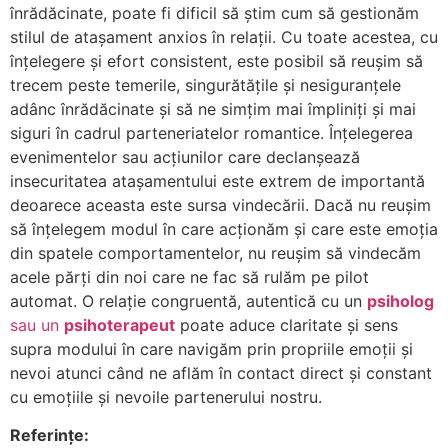
înrădăcinate, poate fi dificil să știm cum să gestionăm
stilul de atașament anxios în relații. Cu toate acestea, cu
înțelegere și efort consistent, este posibil să reușim să
trecem peste temerile, singurătățile și nesiguranțele
adânc înrădăcinate și să ne simțim mai împliniți și mai
siguri în cadrul parteneriatelor romantice. Înțelegerea
evenimentelor sau acțiunilor care declanșează
insecuritatea atașamentului este extrem de importantă
deoarece aceasta este sursa vindecării. Dacă nu reușim
să înțelegem modul în care acționăm și care este emoția
din spatele comportamentelor, nu reușim să vindecăm
acele părți din noi care ne fac să rulăm pe pilot
automat. O relație congruentă, autentică cu un
psiholog
sau un
psihoterapeut
poate aduce claritate și sens
supra modului în care navigăm prin propriile emoții și
nevoi atunci când ne aflăm în contact direct și constant
cu emoțiile și nevoile partenerului nostru.
Referințe: