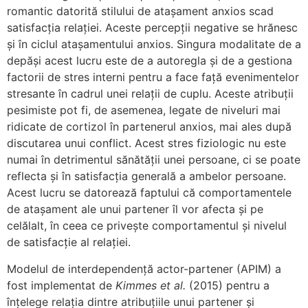
romantic datorită stilului de atașament anxios scad
satisfacția relației. Aceste percepții negative se hrănesc
și în ciclul atașamentului anxios. Singura modalitate de a
depăși acest lucru este de a autoregla și de a gestiona
factorii de stres interni pentru a face față evenimentelor
stresante în cadrul unei relații de cuplu. Aceste atribuții
pesimiste pot fi, de asemenea, legate de niveluri mai
ridicate de cortizol în partenerul anxios, mai ales după
discutarea unui conflict. Acest stres fiziologic nu este
numai în detrimentul sănătății unei persoane, ci se poate
reflecta și în satisfacția generală a ambelor persoane.
Acest lucru se datorează faptului că comportamentele
de atașament ale unui partener îl vor afecta și pe
celălalt, în ceea ce privește comportamentul și nivelul
de satisfacție al relației.
Modelul de interdependență actor-partener (APIM) a
fost implementat de
Kimmes et al.
(2015) pentru a
înțelege relația dintre atribuțiile unui partener și