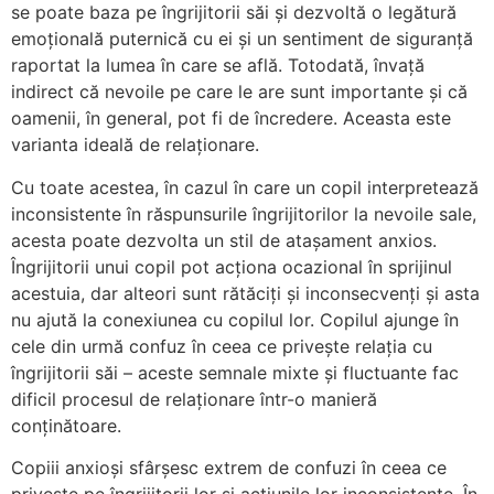
se poate baza pe îngrijitorii săi și dezvoltă o legătură
emoțională puternică cu ei și un sentiment de siguranță
raportat la lumea în care se află. Totodată, învață
indirect că nevoile pe care le are sunt importante și că
oamenii, în general, pot fi de încredere. Aceasta este
varianta ideală de relaționare.
Cu toate acestea, în cazul în care un copil interpretează
inconsistente în răspunsurile îngrijitorilor la nevoile sale,
acesta poate dezvolta un stil de atașament anxios.
Îngrijitorii unui copil pot acţiona ocazional în sprijinul
acestuia, dar alteori sunt rătăciţi şi inconsecvenți și asta
nu ajută la conexiunea cu copilul lor. Copilul ajunge în
cele din urmă confuz în ceea ce privește relația cu
îngrijitorii săi – aceste semnale mixte și fluctuante fac
dificil procesul de relaționare într-o manieră
conținătoare.
Copiii anxioși sfârșesc extrem de confuzi în ceea ce