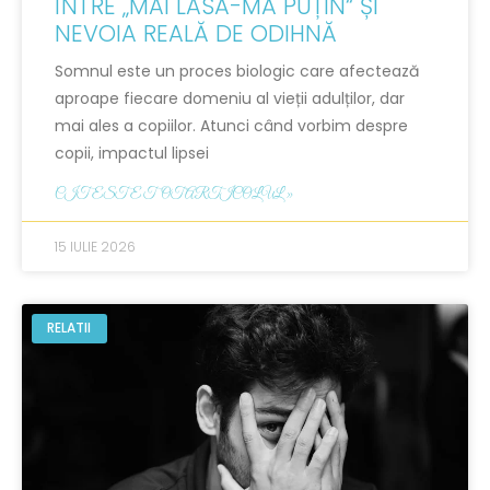
ÎNTRE „MAI LASĂ-MĂ PUȚIN“ ȘI
NEVOIA REALĂ DE ODIHNĂ
Somnul este un proces biologic care afectează
aproape fiecare domeniu al vieții adulților, dar
mai ales a copiilor. Atunci când vorbim despre
copii, impactul lipsei
CITESTE TOT ARTICOLUL »
15 IULIE 2026
RELATII