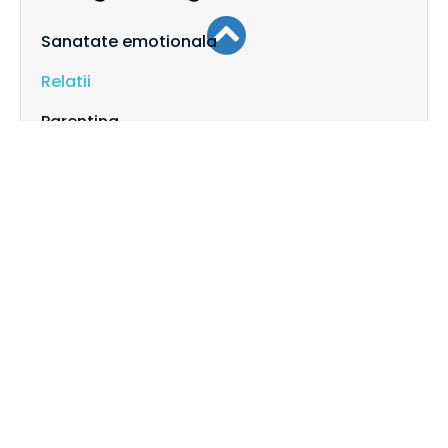
Sanatate emotionala
Relatii
Parenting
Copii / Adolescenti
Anxietatea
Dezvoltare personala
Logopedie
Alege serviciile de care ai
nevoie