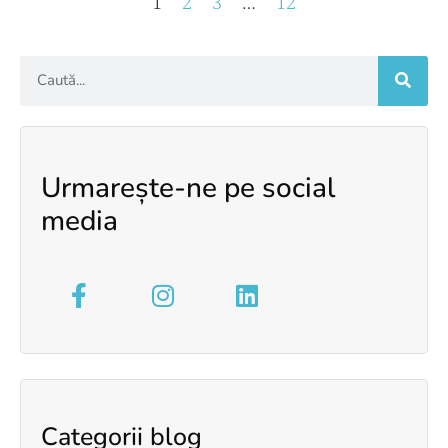
1
2
3
…
12
Urmarește-ne pe social
media
Categorii blog