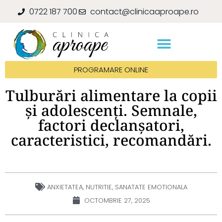
0722 187 700
contact@clinicaaproape.ro
PROGRAMARE ONLINE
Tulburări alimentare la copii
și adolescenți. Semnale,
factori declanșatori,
caracteristici, recomandări.
ANXIETATEA
,
NUTRITIE
,
SANATATE EMOTIONALA
OCTOMBRIE 27, 2025