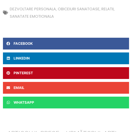
DEZVOLTARE PERSONALA
,
OBICEIURI SANATOASE
,
RELATII
,
SANATATE EMOTIONALA
FACEBOOK
LINKEDIN
PINTEREST
EMAIL
WHATSAPP