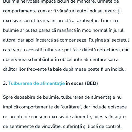
Bulimia nervoasă implică cicluri de mâncare, urmate de
comportamente cum ar fi vărsături auto-induse, exerciții
excesive sau utilizarea incorectă a laxativelor. Tinerii cu
bulimie ar putea părea că mănâncă în mod normal în jurul
altora, dar apoi încearcă să compenseze. Rușinea și secretul
care vin cu această tulburare pot face dificilă detectarea, dar
observarea schimbărilor în obiceiurile alimentare sau a
călătoriilor frecvente la baie după mese poate fi un indiciu.
3.
Tulburarea de alimentație
în exces (BED)
Spre deosebire de bulimie, tulburarea de alimentație nu
implică comportamente de ”curățare”, dar include episoade
recurente de consum excesiv de alimente, adesea însoțite
de sentimente de vinovăție, suferință și lipsă de control.