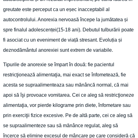
greutate este perceput ca un eșec inacceptabil al
autocontrolului. Anorexia nervoasă începe la jumătatea și
spre finalul adolescenței(15-18 ani). Debutul tulburării poate
fi asociat cu un eveniment de viață stresant. Evoluția și
deznodământul anorexiei sunt extrem de variabile.
Tipurile de anorexie se împart în două: fie pacientul
restricţionează alimentaţia, mai exact se înfometează, fie
acesta se supraalimenteaza sau mănâncă normal, că mai
apoi să îşi provoace vomitarea. Cei ce aleg să restricţioneze
alimentaţia, vor pierde kilograme prin diete, înfometare sau
prin exerciţii fizice excesive. Pe de altă parte, cei ce aleg să
se supraalimenteze sau să mănânce regulat, aleg să
încerce să elimine excesul de mâncare pe care consideră că