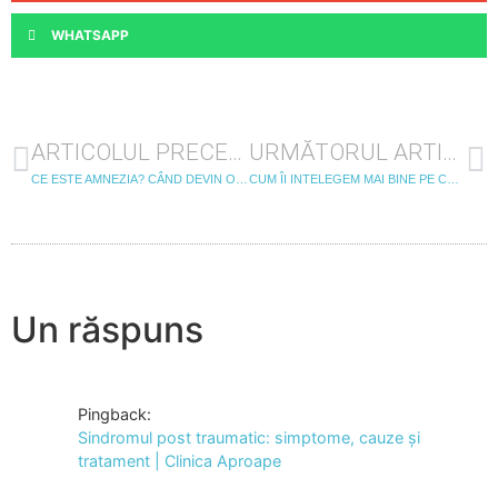
WHATSAPP
ARTICOLUL PRECEDENT
URMĂTORUL ARTICOL
CE ESTE AMNEZIA? CÂND DEVIN O ÎNGRIJORARE PIERDERILE DE MEMORIE?
CUM ÎI INTELEGEM MAI BINE PE COPII? CE SE ASCUNDE ÎN SPATELE COMPORTAMENTULUI LOR?
Un răspuns
Pingback:
Sindromul post traumatic: simptome, cauze și
tratament | Clinica Aproape