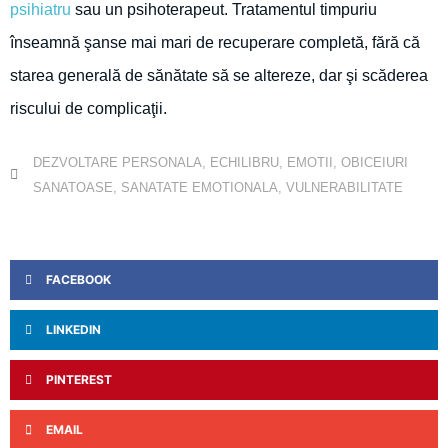
psihiatru
sau un psihoterapeut. Tratamentul timpuriu
înseamnă şanse mai mari de recuperare completă, fără că
starea generală de sănătate să se altereze, dar şi scăderea
riscului de complicaţii.
DEZVOLTARE PERSONALA
,
ECHILIBRU
,
EMOTII
,
OBICEIURI
SANATOASE
,
SANATATE EMOTIONALA
,
VULNERABILITATE
FACEBOOK
LINKEDIN
PINTEREST
EMAIL