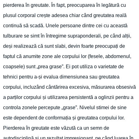
pierderea în greutate. În fapt, preocuparea în legătură cu
plusul corporal crește adesea chiar când greutatea reală
continuă să scadă. Unele persoane dintre cei cu această
tulburare se simt în întregime supraponderali, pe când alții,
deși realizează că sunt slabi, devin foarte preocupați de
faptul că anumite zone ale corpului lor (fesele, abdomenul,
coapsele) sunt „prea grase”. Ei pot utiliza o varietate de
tehnici pentru a-și evalua dimensiunea sau greutatea
corpului, incluzând cântărirea excesiva, măsurarea obsesivă
a parților corpului și utilizarea persistentă a oglinzii pentru a
controla zonele percepute „grase”. Nivelul stimei de sine
este dependent de conformația și greutatea corpului lor.
Pierderea în greutate este văzută ca un semn de
autodisciplină și un rezultat impresionant, pe când luarea în