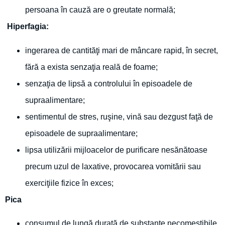
persoana în cauză are o greutate normală;
Hiperfagia:
ingerarea de cantităţi mari de mâncare rapid, în secret,
fără a exista senzaţia reală de foame;
senzaţia de lipsă a controlului în episoadele de
supraalimentare;
sentimentul de stres, ruşine, vină sau dezgust faţă de
episoadele de supraalimentare;
lipsa utilizării mijloacelor de purificare nesănătoase
precum uzul de laxative, provocarea vomitării sau
exerciţiile fizice în exces;
Pica
consumul de lungă durată de substanţe necomestibile