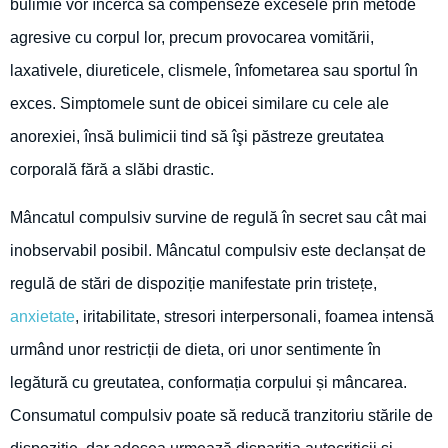
bulimie vor încerca să compenseze excesele prin metode
agresive cu corpul lor, precum provocarea vomitării,
laxativele, diureticele, clismele, înfometarea sau sportul în
exces. Simptomele sunt de obicei similare cu cele ale
anorexiei, însă bulimicii tind să îşi păstreze greutatea
corporală fără a slăbi drastic.
Mâncatul compulsiv survine de regulă în secret sau cât mai
inobservabil posibil. Mâncatul compulsiv este declanșat de
regulă de stări de dispoziție manifestate prin tristețe,
anxietate
, iritabilitate, stresori interpersonali, foamea intensă
urmând unor restricții de dieta, ori unor sentimente în
legătură cu greutatea, conformația corpului și mâncarea.
Consumatul compulsiv poate să reducă tranzitoriu stările de