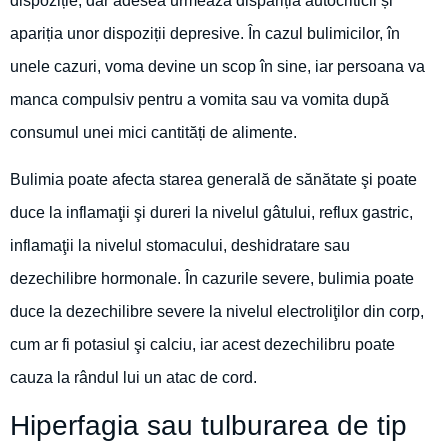
dispoziție, dar adesea urmează dispariția autocriticii și
apariția unor dispoziții depresive. În cazul bulimicilor, în
unele cazuri, voma devine un scop în sine, iar persoana va
manca compulsiv pentru a vomita sau va vomita după
consumul unei mici cantități de alimente.
Bulimia poate afecta starea generală de sănătate şi poate
duce la inflamaţii şi dureri la nivelul gâtului, reflux gastric,
inflamaţii la nivelul stomacului, deshidratare sau
dezechilibre hormonale. În cazurile severe, bulimia poate
duce la dezechilibre severe la nivelul electroliţilor din corp,
cum ar fi potasiul şi calciu, iar acest dezechilibru poate
cauza la rândul lui un atac de cord.
Hiperfagia sau tulburarea de tip