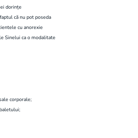
nei dorințe
 faptul că nu pot poseda
acientele cu anorexie
le Sinelui ca o modalitate
sale corporale;
baletului;