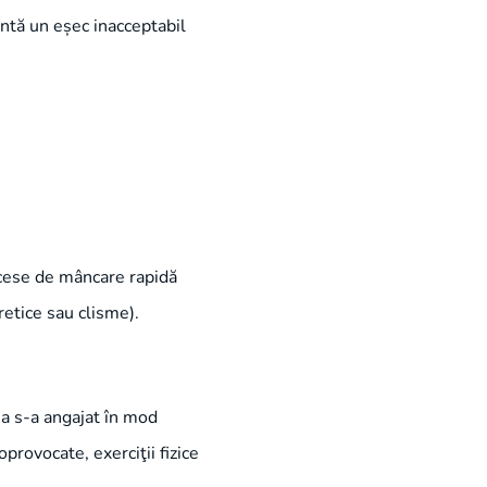
intă un eșec inacceptabil
ccese de mâncare rapidă
retice sau clisme).
na s-a angajat în mod
rovocate, exerciţii fizice