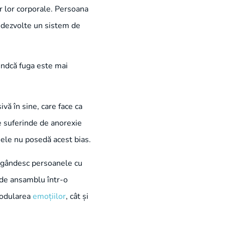
or lor corporale. Persoana
ă dezvolte un sistem de
indcă fuga este mai
vă în sine, care face ca
le suferinde de anorexie
 ele nu posedă acest bias.
le gândesc persoanele cu
a de ansamblu într-o
 modularea
emoțiilor
, cât și