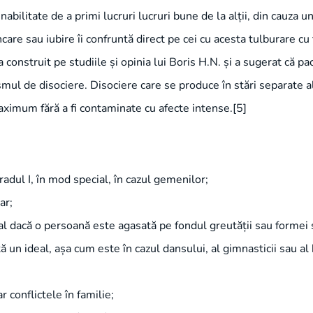
abilitate de a primi lucruri lucruri bune de la alții, din cauza u
are sau iubire îi confruntă direct pe cei cu acesta tulburare cu
construit pe studiile și opinia lui Boris H.N. și a sugerat că p
ul de disociere. Disociere care se produce în stări separate a
maximum fără a fi contaminate cu afecte intense.[5]
radul I, în mod special, în cazul gemenilor;
ar;
l dacă o persoană este agasată pe fondul greutății sau formei 
ntă un ideal, așa cum este în cazul dansului, al gimnasticii sau al 
r conflictele în familie;