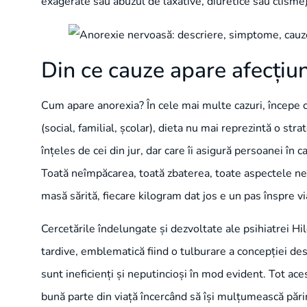
exagerate sau abuzul de laxative, diuretice sau clisme)
Din ce cauze apare afecțiu
Cum apare anorexia? În cele mai multe cazuri, începe cu
(social, familial, școlar), dieta nu mai reprezintă o stra
înțeles de cei din jur, dar care îi asigură persoanei în 
Toată neîmpăcarea, toată zbaterea, toate aspectele neîn
masă sărită, fiecare kilogram dat jos e un pas înspre via
Cercetările îndelungate și dezvoltate ale psihiatrei H
tardive, emblematică fiind o tulburare a concepției de
sunt ineficienți și neputincioși în mod evident. Tot ace
bună parte din viață încercând să își mulțumească părinț