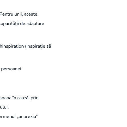
Pentru unii, aceste
capacității de adaptare
hinspiration (inspirație să
a persoanei.
soana în cauză, prin
ului.
Termenul „anorexia”