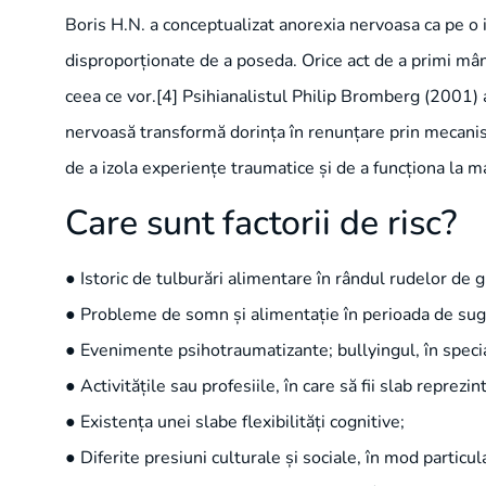
Boris H.N. a conceptualizat anorexia nervoasa ca pe o in
disproporționate de a poseda. Orice act de a primi mânc
ceea ce vor.[4] Psihianalistul Philip Bromberg (2001) a 
nervoasă transformă dorința în renunțare prin mecanism
de a izola experiențe traumatice și de a funcționa la 
Care sunt factorii de risc?
● Istoric de tulburări alimentare în rândul rudelor de g
● Probleme de somn și alimentație în perioada de sug
● Evenimente psihotraumatizante; bullyingul, în specia
● Activitățile sau profesiile, în care să fii slab reprezi
● Existența unei slabe flexibilități cognitive;
● Diferite presiuni culturale și sociale, în mod particula