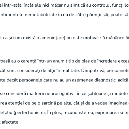
i într-atât, încât ele nici măcar nu simt că au controlul funcțiil
entimentele nemetabolizate în ea de către părinții săi, poate s
 ca și cum există o amenințare) nu este motivat să mănânce fi
asă au o carență într-un anumit tip de bias de încredere excesi
ât sunt consideraţi de alţii în realitate. Dimpotrivă, persoane
itate decât persoanele care nu au un asemenea diagnostic, adică
se se consideră markerii neurocognitivi: în ce șabloane și mode
tarea atenției de pe o sarcină pe alta, cât și de a vedea imagine
 detaliu (perfecționism). În plus, recunoașterea, exprimarea și
 afectate.