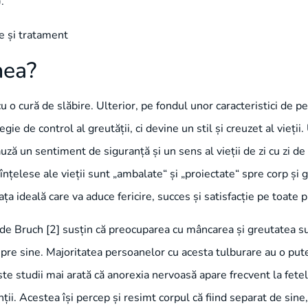
.
nea?
 o cură de slăbire. Ulterior, pe fondul unor caracteristici de p
tegie de control al greutății, ci devine un stil și creuzet al vieț
cauză un sentiment de siguranță și un sens al vieții de zi cu zi d
țelese ale vieții sunt „ambalate“ și „proiectate“ spre corp și g
ța ideală care va aduce fericire, succes și satisfacție pe toate p
ilde Bruch [2] susțin că preocuparea cu mâncarea și greutatea su
spre sine. Majoritatea persoanelor cu acesta tulburare au o put
ste studii mai arată că anorexia nervoasă apare frecvent la fete
ii. Acestea își percep și resimt corpul că fiind separat de sine,