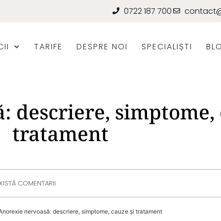
0722 187 700
contact@
II
TARIFE
DESPRE NOI
SPECIALIȘTI
BL
: descriere, simptome, 
tratament
XISTĂ COMENTARII
Anorexie nervoasă: descriere, simptome, cauze și tratament