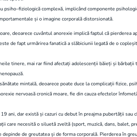
u psiho–fiziologică complexă, implicând componente psihologi
mportamentale și o imagine corporală distorsionată.
oare, deoarece cuvântul anorexie implică faptul că pierderea a
 este de fapt urmărirea fanatică a slăbiciunii legată de o copleș
le tinere, mai rar fiind afectați adolescenții băieți și bărbații t
 menopauză.
sănătate mintală, deoarece poate duce la complicații fizice, ps
anorexie nervoasă cronică moare, fie din cauza efectelor înfomet
9 ani, dar există și cazuri cu debut în preajma pubertății sau 
ii care necesită o siluetă zveltă (sport, muzică, dans, balet, pr
ine depinde de greutatea și de forma corporală. Pierderea în gr