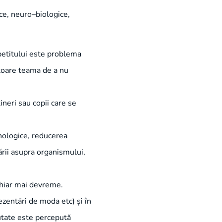
ce, neuro–biologice,
petitului este problema
itoare teama de a nu
ineri sau copii care se
ihologice, reducerea
ării asupra organismului,
chiar mai devreme.
ezentări de moda etc) și în
eutate este percepută