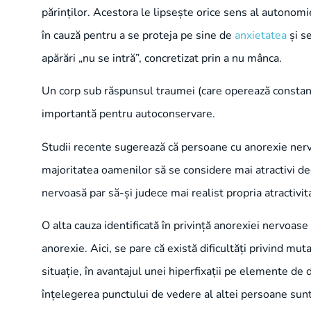
părinților. Acestora le lipsește orice sens al autonomie
în cauză pentru a se proteja pe sine de
anxietatea
și s
apărări „nu se intră”, concretizat prin a nu mânca.
Un corp sub răspunsul traumei (care operează constant
importantă pentru autoconservare.
Studii recente sugerează că persoane cu anorexie nervo
majoritatea oamenilor să se considere mai atractivi dec
nervoasă par să-și judece mai realist propria atractiv
O alta cauza identificată în privință anorexiei nervoa
anorexie. Aici, se pare că există dificultăți privind mu
situație, în avantajul unei hiperfixații pe elemente de
înțelegerea punctului de vedere al altei persoane sunt