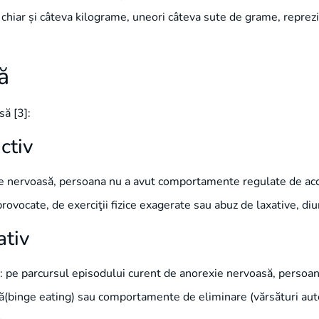
 chiar și câteva kilograme, uneori câteva sute de grame, reprez
ă
ă [3]:
ctiv
exie nervoasă, persoana nu a avut comportamente regulate de a
rovocate, de exerciţii fizice exagerate sau abuz de laxative, diu
ativ
r: pe parcursul episodului curent de anorexie nervoasă, persoa
binge eating) sau comportamente de eliminare (vărsături autop