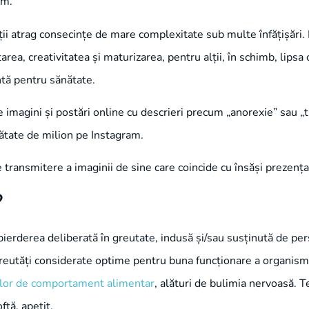
em.
oții atrag consecințe de mare complexitate sub multe înfățișări. 
ea, creativitatea și maturizarea, pentru alții, în schimb, lipsa 
ntă pentru sănătate.
 imagini și postări online cu descrieri precum „anorexie” sau „t
umătate de milion pe Instagram.
 transmitere a imaginii de sine care coincide cu însăși prezenț
?
ierderea deliberată în greutate, indusă și/sau susținută de per
reutăți considerate optime pentru buna funcționare a organism
ilor de comportament alimentar
, alături de bulimia nervoasă. 
ftă, apetit.