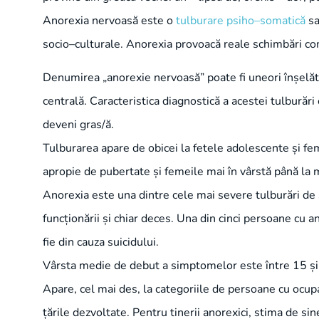
Anorexia nervoasă este o
tulburare psiho–somatică
sa
socio–culturale. Anorexia provoacă reale schimbări co
Denumirea „anorexie nervoasă” poate fi uneori înșelăt
centrală. Caracteristica diagnostică a acestei tulburări
deveni gras/ă.
Tulburarea apare de obicei la fetele adolescente și femei
apropie de pubertate și femeile mai în vârstă până la
Anorexia este una dintre cele mai severe tulburări de 
funcționării și chiar deces. Una din cinci persoane cu 
fie din cauza suicidului.
Vârsta medie de debut a simptomelor este între 15 și 1
Apare, cel mai des, la categoriile de persoane cu ocupaț
țările dezvoltate. Pentru tinerii anorexici, stima de s