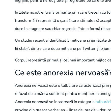
îngrijim, pentru nereușitele și regretele pe care le av
În zilele noastre, transformările prin care trecem cu t
transformări reprezintă o șansă care stimulează acceptar
duce la stagnare sau chiar regresie, într-o formă risca
Un studiu recent a identificat 3 milioane și jumătate de
fii slab)”, dintre care doua milioane pe Twitter și o j
Corpul reprezintă primul și cel mai important mijloc de
Ce este anorexia nervoasă
Anorexia nervoasă este o tulburare caracterizată prin p
refuzul de a mânca suficient pentru menținerea unei g
Anorexia nervoasă se încadrează în categoria
tulburăr
provine din greaca veche: an – lipsa de, orexis – dor, po