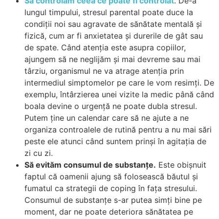
Să controlăm ceea ce poate fi controlat
. De-a
lungul timpului, stresul parental poate duce la
condiții noi sau agravate de sănătate mentală și
fizică, cum ar fi anxietatea și durerile de gât sau
de spate. Când atenția este asupra copiilor,
ajungem să ne neglijăm și mai devreme sau mai
târziu, organismul ne va atrage atenția prin
intermediul simptomelor pe care le vom resimți. De
exemplu, întârzierea unei vizite la medic până când
boala devine o urgență ne poate dubla stresul.
Putem ține un calendar care să ne ajute a ne
organiza controalele de rutină pentru a nu mai sări
peste ele atunci când suntem prinși în agitația de
zi cu zi.
Să evităm consumul de substanțe.
Este obișnuit
faptul că oamenii ajung să folosească băutul și
fumatul ca strategii de coping în fața stresului.
Consumul de substanțe s-ar putea simți bine pe
moment, dar ne poate deteriora sănătatea pe