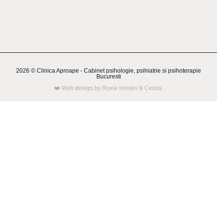
2026 © Clinica Aproape - Cabinet psihologie, psihiatrie si psihoterapie
Bucuresti
❤️
Web design by Roxie Hristev
&
Ceriza
.