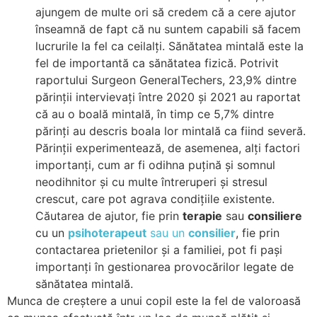
ajungem de multe ori să credem că a cere ajutor
înseamnă de fapt că nu suntem capabili să facem
lucrurile la fel ca ceilalți. Sănătatea mintală este la
fel de importantă ca sănătatea fizică. Potrivit
raportului Surgeon GeneralTechers, 23,9% dintre
părinții intervievați între 2020 și 2021 au raportat
că au o boală mintală, în timp ce 5,7% dintre
părinți au descris boala lor mintală ca fiind severă.
Părinții experimentează, de asemenea, alți factori
importanți, cum ar fi odihna puțină și somnul
neodihnitor și cu multe întreruperi și stresul
crescut, care pot agrava condițiile existente.
Căutarea de ajutor, fie prin
terapie
sau
consiliere
cu un
psihoterapeut
sau un
consilier
, fie prin
contactarea prietenilor și a familiei, pot fi pași
importanți în gestionarea provocărilor legate de
sănătatea mintală.
Munca de creștere a unui copil este la fel de valoroasă