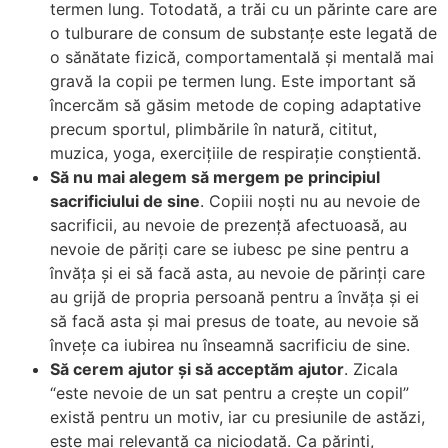
termen lung. Totodată, a trăi cu un părinte care are
o tulburare de consum de substanțe este legată de
o sănătate fizică, comportamentală și mentală mai
gravă la copii pe termen lung. Este important să
încercăm să găsim metode de coping adaptative
precum sportul, plimbările în natură, cititut,
muzica, yoga, exercițiile de respirație conștientă.
Să nu mai alegem să mergem pe principiul
sacrificiului de sine
. Copiii noști nu au nevoie de
sacrificii, au nevoie de prezență afectuoasă, au
nevoie de păriți care se iubesc pe sine pentru a
învăța și ei să facă asta, au nevoie de părinți care
au grijă de propria persoană pentru a învăța și ei
să facă asta și mai presus de toate, au nevoie să
învețe ca iubirea nu înseamnă sacrificiu de sine.
Să cerem ajutor și să acceptăm ajutor
. Zicala
“este nevoie de un sat pentru a crește un copil”
există pentru un motiv, iar cu presiunile de astăzi,
este mai relevantă ca niciodată. Ca părinți,