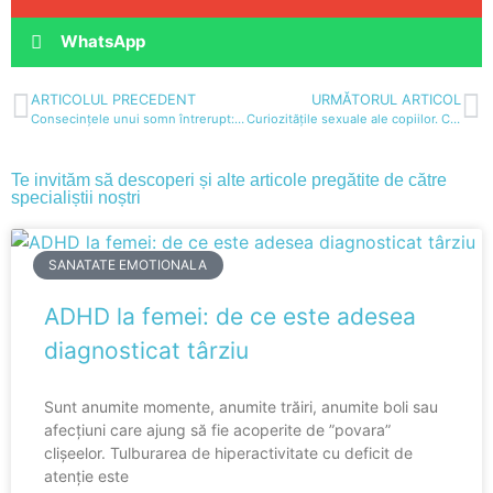
WhatsApp
ARTICOLUL PRECEDENT
URMĂTORUL ARTICOL
Consecințele unui somn întrerupt: de la stres și anxietate la kilograme în plus
Curiozitățile sexuale ale copiilor. Cum răspundem la întrebări precum „Cum se fac copiii?”
Te invităm să descoperi și alte articole pregătite de către
specialiștii noștri
SANATATE EMOTIONALA
ADHD la femei: de ce este adesea
diagnosticat târziu
Sunt anumite momente, anumite trăiri, anumite boli sau
afecțiuni care ajung să fie acoperite de ”povara”
clișeelor. Tulburarea de hiperactivitate cu deficit de
atenție este