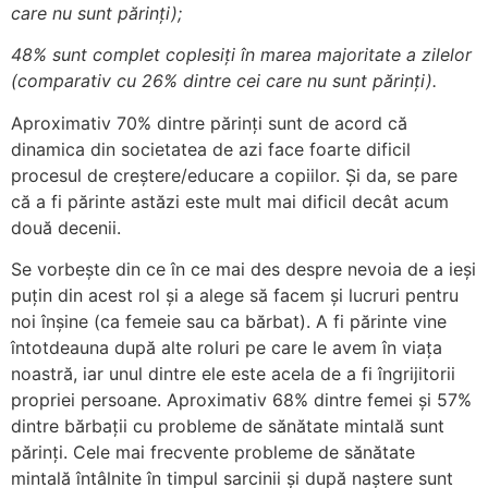
care nu sunt părinți);
48% sunt complet coplesiți în marea majoritate a zilelor
(comparativ cu 26% dintre cei care nu sunt părinți).
Aproximativ 70% dintre părinți sunt de acord că
dinamica din societatea de azi face foarte dificil
procesul de creștere/educare a copiilor. Și da, se pare
că a fi părinte astăzi este mult mai dificil decât acum
două decenii.
Se vorbește din ce în ce mai des despre nevoia de a ieși
puțin din acest rol și a alege să facem și lucruri pentru
noi înșine (ca femeie sau ca bărbat). A fi părinte vine
întotdeauna după alte roluri pe care le avem în viața
noastră, iar unul dintre ele este acela de a fi îngrijitorii
propriei persoane. Aproximativ 68% dintre femei și 57%
dintre bărbații cu probleme de sănătate mintală sunt
părinți. Cele mai frecvente probleme de sănătate
mintală întâlnite în timpul sarcinii și după naștere sunt