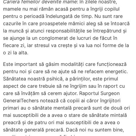
Cariera femeilor devenite mame
: în zilele noastre,
mamele nu mai rămân acasă pentru a îngriji copilul
pentru o perioadă îndelungată de timp. Nu sunt rare
cazurile în care proaspetele mămici aleg să se întoarcă
la muncă și atunci responsabilitățile se întrepătrund și
se ajunge la un conglomerat de lucruri de făcut în
fiecare zi, iar stresul va crește și va lua noi forme de la
o zi la alta.
Este important să găsim modalități care funcționează
pentru noi și care să ne ajute să ne refacem energetic.
Sănătatea noastră psihică, a părinților, este primul
aspect de care trebuie să ne îngrijim sau în raport cu
care să învățăm să cerem ajutor. Raportul Surgeon
GeneralTechers notează că copiii ai căror îngrijitori
primari au o sănătate mentală precară sunt de două ori
mai susceptibili de a avea o stare de sănătate mintală
preacră și de patru ori mai susceptibili de a avea o
sănătate generală precară. Dacă noi nu suntem bine,