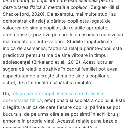
dintre părinți și copiii lor care este esențială pentru
dezvoltarea fizică și mentală a copiilor.
(Zeigler-Hill și
Shackelford, 2020). De exemplu, mai multe studii au
demonstrat că relația părinte-copil este legată de
valoarea de sine a copiilor, de relațiile apropiate,
afectuoase și pozitive pe care le au asociate cu niveluri
mai ridicate de auto-valoare. Studiile longitudinale
indică de asemenea, faptul că relația părinte-copil este
predictivă pentru stima de sine viitoare în timpul
adolescenței (Birkeland et al., 2012). Acest lucru ar
sugera că relațiile pozitive în cadrul familiei pot avea
capacitatea de a crește stima de sine a copiilor și,
astfel, de a îmbunătăți sănătatea mintală.
Da,
relația părinte-copil este una care hrănește
dezvoltarea fizică
, emoțională și socială a copilului. Este
o legătură unică de care fiecare copil și părinte se pot
bucura și de pe urma căreia se pot simți în echilibru și
armonie în propria viață. Această relație pune bazele
personalității copilului, alegerilor de viață și