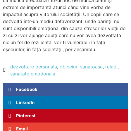
ca munca efectuată într-un loc de muncă plătit și
extrem de importantă atunci când vine vorba de
impactul asupra viitorului societății. Un copil care se
dezvoltă într-un mediu defavorizant, unde părinții nu
sunt disponibili emoțional din cauza stresorilor vieții de
zi cu zi vor ajunge adulți care nu vor avea dezvoltată
niciun fel de reziliență, vor fi vulnerabili în fața
eșecurilor, în fața sociețății, per ansamblu.
dezvoltare personala
,
obiceiuri sanatoase
,
relatii
,
sanatate emotionala
Facebook
LinkedIn
Pinterest
Email