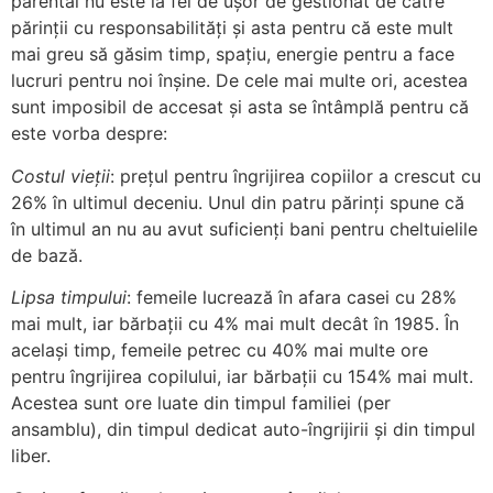
parental nu este la fel de ușor de gestionat de către
părinții cu responsabilități și asta pentru că este mult
mai greu să găsim timp, spațiu, energie pentru a face
lucruri pentru noi înșine. De cele mai multe ori, acestea
sunt imposibil de accesat și asta se întâmplă pentru că
este vorba despre:
Costul vieții
: prețul pentru îngrijirea copiilor a crescut cu
26% în ultimul deceniu. Unul din patru părinţi spune că
în ultimul an nu au avut suficienţi bani pentru cheltuielile
de bază.
Lipsa timpului
: femeile lucrează în afara casei cu 28%
mai mult, iar bărbații cu 4% mai mult decât în 1985. În
același timp, femeile petrec cu 40% mai multe ore
pentru îngrijirea copilului, iar bărbații cu 154% mai mult.
Acestea sunt ore luate din timpul familiei (per
ansamblu), din timpul dedicat auto-îngrijirii și din timpul
liber.