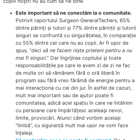
copiii noștri nu au cum să fie bine.
Este important să ne conectăm la o comunitate.
Potrivit raportului Surgeon GeneralTechers, 65%
dintre părinți și tutori și 77% dintre părinții și tutorii
singuri se confruntă cu singurătatea, în comparație
cu 55% dintre cei care nu au copii. Ar fi ușor de
spus, “
deci să ne facem niște prieteni pentru a nu
mai fi singuri
.” Dar îngrijirea copilului și toate
responsabilitățile pe care le avem zi de zi ne fac
de multe ori să rămânem fără o oră liberă în
program sau fără vreo fărâmă de energie pentru a
mai interacționa cu cei din jur. În astfel de cazuri,
mult mai important sau de ajutor poate fi
comunitatea, adică acel spațiu în care ne întâlnim
cu persoane care împărtățesc aceleași nevoi,
limite, provocări. Atunci când vorbim aceiași
”limbă”, cu siguranță mult mai ușor ne vom face
înțeleși.