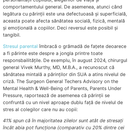
comportamentului general. De asemenea, atunci când
legătura cu părinții este una defectuoasă și superficială,
aceasta poate afecta sănătatea socială, fizică, mentală
și emoțională a copiilor. Deci reversul este posibil și
tangibil.
Stresul parental
îmbracă o grămadă de fațete deoarece
a fi părinte este despre a jongla printre toate
responsbailitățile. De exemplu, în august 2024, chirurgul
general Vivek Murthy, MD, M.B.A., a recunoscut că
sănătatea mintală a părinților din SUA a atins nivelul de
criză. The Surgeon General Techers Advisory on the
Mental Health & Well-Being of Parents, Parents Under
Pressure, raportează de asemenea că părinții se
confruntă cu un nivel aproape dublu față de nivelul de
stres al colegilor care nu au copii:
41% spun că în majoritatea zilelor sunt atât de stresați
încât abia pot funcționa (comparativ cu 20% dintre cei