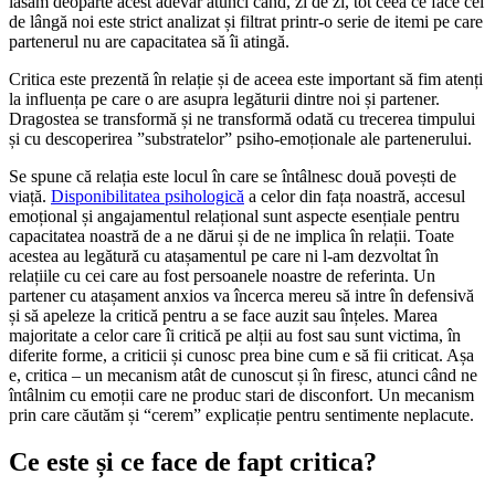
lăsăm deoparte acest adevăr atunci când, zi de zi, tot ceea ce face cel
de lângă noi este strict analizat și filtrat printr-o serie de itemi pe care
partenerul nu are capacitatea să îi atingă.
Critica este prezentă în relație și de aceea este important să fim atenți
la influența pe care o are asupra legăturii dintre noi și partener.
Dragostea se transformă și ne transformă odată cu trecerea timpului
și cu descoperirea ”substratelor” psiho-emoționale ale partenerului.
Se spune că relația este locul în care se întâlnesc două povești de
viață.
Disponibilitatea psihologică
a celor din fața noastră, accesul
emoțional și angajamentul relațional sunt aspecte esențiale pentru
capacitatea noastră de a ne dărui și de ne implica în relații. Toate
acestea au legătură cu atașamentul pe care ni l-am dezvoltat în
relațiile cu cei care au fost persoanele noastre de referinta. Un
partener cu atașament anxios va încerca mereu să intre în defensivă
și să apeleze la critică pentru a se face auzit sau înțeles. Marea
majoritate a celor care îi critică pe alții au fost sau sunt victima, în
diferite forme, a criticii și cunosc prea bine cum e să fii criticat. Așa
e, critica – un mecanism atât de cunoscut și în firesc, atunci când ne
întâlnim cu emoții care ne produc stari de disconfort. Un mecanism
prin care căutăm și “cerem” explicație pentru sentimente neplacute.
Ce este și ce face de fapt critica?