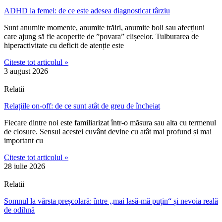
ADHD la femei: de ce este adesea diagnosticat târziu
Sunt anumite momente, anumite trăiri, anumite boli sau afecțiuni
care ajung să fie acoperite de ”povara” clișeelor. Tulburarea de
hiperactivitate cu deficit de atenție este
Citeste tot articolul »
3 august 2026
Relatii
Relațiile on-off: de ce sunt atât de greu de încheiat
Fiecare dintre noi este familiarizat într-o măsura sau alta cu termenul
de closure. Sensul acestei cuvânt devine cu atât mai profund și mai
important cu
Citeste tot articolul »
28 iulie 2026
Relatii
Somnul la vârsta preșcolară: între „mai lasă-mă puțin“ și nevoia reală
de odihnă