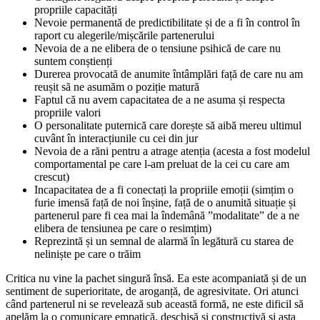
propriile capacități
Nevoie permanentă de predictibilitate și de a fi în control în
raport cu alegerile/mișcările partenerului
Nevoia de a ne elibera de o tensiune psihică de care nu
suntem conștienți
Durerea provocată de anumite întâmplări față de care nu am
reușit să ne asumăm o poziție matură
Faptul că nu avem capacitatea de a ne asuma și respecta
propriile valori
O personalitate puternică care dorește să aibă mereu ultimul
cuvânt în interacțiunile cu cei din jur
Nevoia de a răni pentru a atrage atenția (acesta a fost modelul
comportamental pe care l-am preluat de la cei cu care am
crescut)
Incapacitatea de a fi conectați la propriile emoții (simțim o
furie imensă față de noi înșine, față de o anumită situație și
partenerul pare fi cea mai la îndemână ”modalitate” de a ne
elibera de tensiunea pe care o resimțim)
Reprezintă și un semnal de alarmă în legătură cu starea de
neliniște pe care o trăim
Critica nu vine la pachet singură însă. Ea este acompaniată și de un
sentiment de superioritate, de aroganță, de agresivitate. Ori atunci
când partenerul ni se revelează sub această formă, ne este dificil să
apelăm la o comunicare empatică, deschisă și constructivă și asta