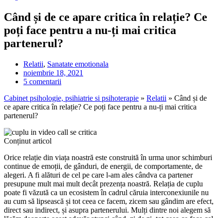
Când și de ce apare critica în relație? Ce
poți face pentru a nu-ți mai critica
partenerul?
Relatii
,
Sanatate emotionala
noiembrie 18, 2021
5 comentarii
Cabinet psihologie, psihiatrie si psihoterapie
»
Relatii
»
Când și de
ce apare critica în relație? Ce poți face pentru a nu-ți mai critica
partenerul?
Conținut articol
Orice relație din viața noastră este construită în urma unor schimburi
continue de emoții, de gânduri, de energii, de comportamente, de
alegeri. A fi alături de cel pe care l-am ales cândva ca partener
presupune mult mai mult decât prezența noastră. Relația de cuplu
poate fi văzută ca un ecosistem în cadrul căruia interconexiunile nu
au cum să lipsească și tot ceea ce facem, zicem sau gândim are efect,
direct sau indirect, și asupra partenerului. Mulți dintre noi alegem să