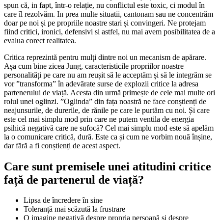
spun că, in fapt, într-o relație, nu conflictul este toxic, ci modul în
care îl rezolvăm. In prea multe situatii, cantonam sau ne concentrăm
doar pe noi și pe propriile noastre stari și convingeri. Ne protejam
fiind critici, ironici, defensivi si astfel, nu mai avem posibilitatea de a
evalua corect realitatea.
Critica reprezintă pentru mulți dintre noi un mecanism de apărare.
Așa cum bine zicea Jung, caracteristicile propriilor noastre
personalități pe care nu am reușit să le acceptăm și să le integrăm se
vor ”transforma” în adevărate surse de explozii critice la adresa
partenerului de viață. Acesta din urmă primește de cele mai multe ori
rolul unei oglinzi. ”Oglinda” din fața noastră ne face conștienți de
neajunsurile, de durerile, de rănile pe care le purtăm cu noi. Și care
este cel mai simplu mod prin care ne putem ventila de energia
psihică negativă care ne sufocă? Cel mai simplu mod este să apelăm
la o comunicare critică, dură. Este ca și cum ne vorbim nouă înșine,
dar fără a fi conștienți de acest aspect.
Care sunt premisele unei atitudini critice
față de partenerul de viață?
Lipsa de încredere în sine
Toleranță mai scăzută la frustrare
O imagine negativă despre propria persoană și despre