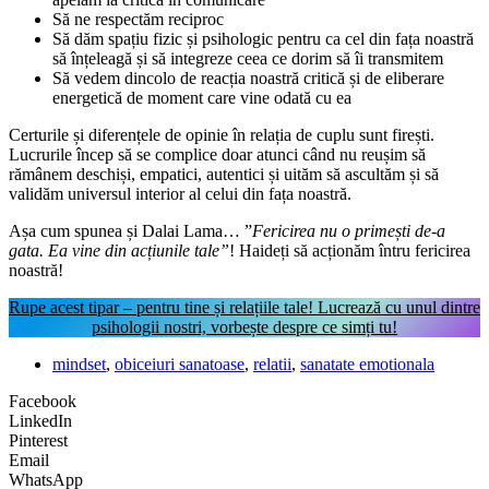
Să ne respectăm reciproc
Să dăm spațiu fizic și psihologic pentru ca cel din fața noastră
să înțeleagă și să integreze ceea ce dorim să îi transmitem
Să vedem dincolo de reacția noastră critică și de eliberare
energetică de moment care vine odată cu ea
Certurile și diferențele de opinie în relația de cuplu sunt firești.
Lucrurile încep să se complice doar atunci când nu reușim să
rămânem deschiși, empatici, autentici și uităm să ascultăm și să
validăm universul interior al celui din fața noastră.
Așa cum spunea și Dalai Lama… ”
Fericirea nu o primești de-a
gata. Ea vine din acțiunile tale”
! Haideți să acționăm întru fericirea
noastră!
Rupe acest tipar – pentru tine și relațiile tale! Lucrează cu unul dintre
psihologii nostri, vorbește despre ce simți tu!
mindset
,
obiceiuri sanatoase
,
relatii
,
sanatate emotionala
Facebook
LinkedIn
Pinterest
Email
WhatsApp