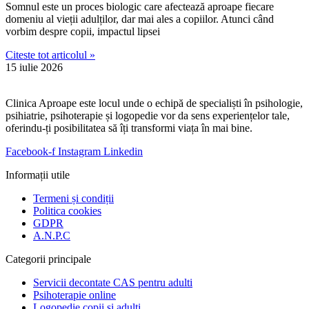
Somnul este un proces biologic care afectează aproape fiecare
domeniu al vieții adulților, dar mai ales a copiilor. Atunci când
vorbim despre copii, impactul lipsei
Citeste tot articolul »
15 iulie 2026
Clinica Aproape este locul unde o echipă de specialiști în psihologie,
psihiatrie, psihoterapie și logopedie vor da sens experiențelor tale,
oferindu-ți posibilitatea să îți transformi viața în mai bine.
Facebook-f
Instagram
Linkedin
Informații utile
Termeni și condiții
Politica cookies
GDPR
A.N.P.C
Categorii principale
Servicii decontate CAS pentru adulti
Psihoterapie online
Logopedie copii și adulti