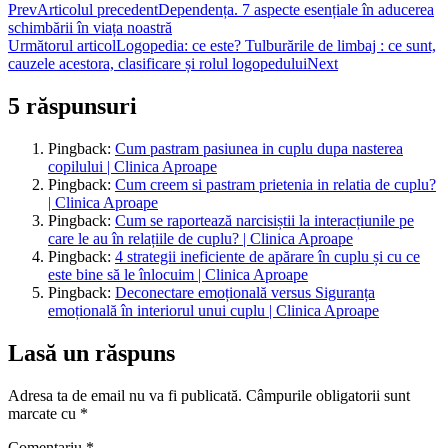
Prev
Articolul precedent
Dependența. 7 aspecte esențiale în aducerea
schimbării în viața noastră
Următorul articol
Logopedia: ce este? Tulburările de limbaj : ce sunt,
cauzele acestora, clasificare și rolul logopedului
Next
5 răspunsuri
Pingback:
Cum pastram pasiunea in cuplu dupa nasterea
copilului | Clinica Aproape
Pingback:
Cum creem si pastram prietenia in relatia de cuplu?
| Clinica Aproape
Pingback:
Cum se raportează narcisiștii la interacțiunile pe
care le au în relațiile de cuplu? | Clinica Aproape
Pingback:
4 strategii ineficiente de apărare în cuplu și cu ce
este bine să le înlocuim | Clinica Aproape
Pingback:
Deconectare emoțională versus Siguranța
emoțională în interiorul unui cuplu | Clinica Aproape
Lasă un răspuns
Adresa ta de email nu va fi publicată.
Câmpurile obligatorii sunt
marcate cu
*
Comentariu
*