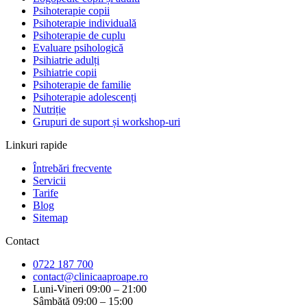
Psihoterapie copii
Psihoterapie individuală
Psihoterapie de cuplu
Evaluare psihologică
Psihiatrie adulți
Psihiatrie copii
Psihoterapie de familie
Psihoterapie adolescenți
Nutriție
Grupuri de suport și workshop-uri
Linkuri rapide
Întrebări frecvente
Servicii
Tarife
Blog
Sitemap
Contact
0722 187 700
contact@clinicaaproape.ro
Luni-Vineri 09:00 – 21:00
Sâmbătă 09:00 – 15:00