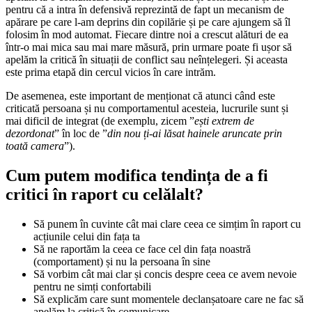
pentru că a intra în defensivă reprezintă de fapt un mecanism de
apărare pe care l-am deprins din copilărie și pe care ajungem să îl
folosim în mod automat. Fiecare dintre noi a crescut alături de ea
într-o mai mica sau mai mare măsură, prin urmare poate fi ușor să
apelăm la critică în situații de conflict sau neînțelegeri. Și aceasta
este prima etapă din cercul vicios în care intrăm.
De asemenea, este important de menționat că atunci când este
criticată persoana și nu comportamentul acesteia, lucrurile sunt și
mai dificil de integrat (de exemplu, zicem ”
ești extrem de
dezordonat
” în loc de ”
din nou ți-ai lăsat hainele aruncate prin
toată camera
”).
Cum putem modifica tendința de a fi
critici în raport cu celălalt?
Să punem în cuvinte cât mai clare ceea ce simțim în raport cu
acțiunile celui din fața ta
Să ne raportăm la ceea ce face cel din fața noastră
(comportament) și nu la persoana în sine
Să vorbim cât mai clar și concis despre ceea ce avem nevoie
pentru ne simți confortabili
Să explicăm care sunt momentele declanșatoare care ne fac să
apelăm la critică în comunicare