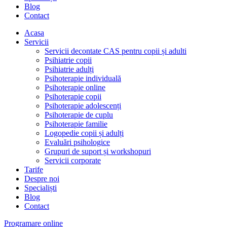
Blog
Contact
Acasa
Servicii
Servicii decontate CAS pentru copii și adulti
Psihiatrie copii
Psihiatrie adulți
Psihoterapie individuală
Psihoterapie online
Psihoterapie copii
Psihoterapie adolescenți
Psihoterapie de cuplu
Psihoterapie familie
Logopedie copii și adulți
Evaluări psihologice
Grupuri de suport și workshopuri
Servicii corporate
Tarife
Despre noi
Specialiști
Blog
Contact
Programare online