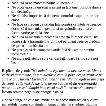
Ne ajută să ne mascăm părțile vulnerabile
Ne protejează ca un scut rezistent în fața unei posibile dureri
sau dezamăgiri
Ne dă falsa impresie că deținem controlul asupra propriilor
emoții
Ne face să credem că cel din fața noastră va înțelege ceea ce
dorim să îi transmitem pentru că magnitudinea cu care o
facem vorbește de la sine
Ne ajută să menținem percepția eronată în raport cu reușita
noastră de a transmite într-un mod pertinent ceea ce credem
despre o anumită situație
Ne protejează de compromisurile față de care ne simțim
inconfortabili
Ne îndreaptă atenția spre cel din față noastră și nu spre noi
înșine
Replicile de genul:
”Niciodată nu ești atent la nevoile mele. Mereu
vorbești despre tine, despre lucrurile care îți plac, despre visurile pe
care le ai… Iar eu? Eu unde rămân?”
sau
”Nu mă ajuți să am grijă
de copii. Tu îți vezi de ale tale, iar eu trebuie să fiu responsabilă
pentru tot ce se întâmplă în această casă.”
antrenează partenerii
într-un schimb negativ de energie psihică.
Critica ajunge de cele mai multe ori să deconstruiască cu o viteză
incredibilă lucruri construite în timp, cu atenție și iubire. Studiile