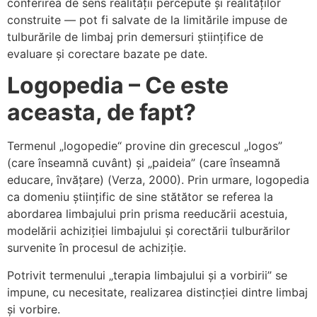
conferirea de sens realității percepute și realităților
construite — pot fi salvate de la limitările impuse de
tulburările de limbaj prin demersuri științifice de
evaluare și corectare bazate pe date.
Logopedia – Ce este
aceasta, de fapt?
Termenul „logopedie“ provine din grecescul „logos”
(care înseamnă cuvânt) și „paideia” (care înseamnă
educare, învățare) (Verza, 2000). Prin urmare, logopedia
ca domeniu științific de sine stătător se referea la
abordarea limbajului prin prisma reeducării acestuia,
modelării achiziției limbajului și corectării tulburărilor
survenite în procesul de achiziție.
Potrivit termenului „terapia limbajului și a vorbirii” se
impune, cu necesitate, realizarea distincției dintre limbaj
și vorbire.