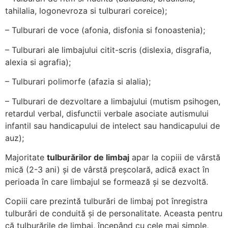
tahilalia, logonevroza si tulburari coreice);
– Tulburari de voce (afonia, disfonia si fonoastenia);
– Tulburari ale limbajului citit-scris (dislexia, disgrafia,
alexia si agrafia);
– Tulburari polimorfe (afazia si alalia);
– Tulburari de dezvoltare a limbajului (mutism psihogen,
retardul verbal, disfunctii verbale asociate autismului
infantil sau handicapului de intelect sau handicapului de
auz);
Majoritate
tulburărilor de limbaj
apar la copiii de vârstă
mică (2-3 ani) și de vârstă preșcolară, adică exact în
perioada în care limbajul se formează și se dezvoltă.
Copiii care prezintă tulburări de limbaj pot înregistra
tulburări de conduită și de personalitate. Aceasta pentru
că tulburările de limbaj, începând cu cele mai simple,