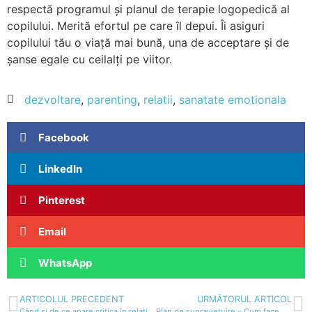
respectă programul și planul de terapie logopedică al
copilului. Merită efortul pe care îl depui. Îi asiguri
copilului tău o viață mai bună, una de acceptare și de
șanse egale cu ceilalți pe viitor.
dezvoltare
,
parenting
,
relatii
,
sanatate emotionala
Facebook
LinkedIn
Pinterest
Email
WhatsApp
ARTICOLUL PRECEDENT
URMĂTORUL ARTICOL
Când și de ce apare critica în relație? Ce poți face pentru a nu-ți mai critica partenerul?
Plan de supraviețuire – Cum facem diferența între rușine și vină? Care sunt cauzele și când se confundă?