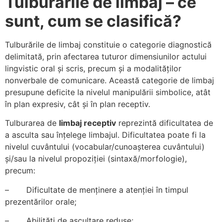
Tulburările de limbaj – ce
sunt, cum se clasifică?
Tulburările de limbaj constituie o categorie diagnostică
delimitată, prin afectarea tuturor dimensiunilor actului
lingvistic oral și scris, precum și a modalităților
nonverbale de comunicare. Această categorie de limbaj
presupune deficite la nivelul manipulării simbolice, atât
în plan expresiv, cât și în plan receptiv.
Tulburarea de
limbaj receptiv
reprezintă dificultatea de
a asculta sau înțelege limbajul. Dificultatea poate fi la
nivelul cuvântului (vocabular/cunoașterea cuvântului)
și/sau la nivelul propoziției (sintaxă/morfologie),
precum:
– Dificultate de menținere a atenției în timpul
prezentărilor orale;
– Abilități de ascultare reduse;