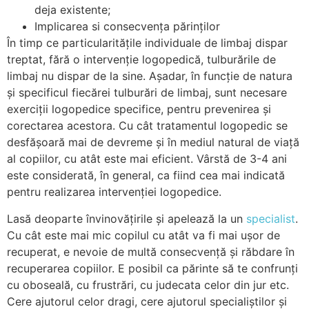
deja existente;
Implicarea si consecvența părinților
În timp ce particularitățile individuale de limbaj dispar
treptat, fără o intervenție logopedică, tulburările de
limbaj nu dispar de la sine. Așadar, în funcție de natura
și specificul fiecărei tulburări de limbaj, sunt necesare
exerciții logopedice specifice, pentru prevenirea și
corectarea acestora. Cu cât tratamentul logopedic se
desfășoară mai de devreme și în mediul natural de viață
al copiilor, cu atât este mai eficient. Vârstă de 3-4 ani
este considerată, în general, ca fiind cea mai indicată
pentru realizarea intervenției logopedice.
Lasă deoparte învinovățirile și apelează la un
specialist
.
Cu cât este mai mic copilul cu atât va fi mai ușor de
recuperat, e nevoie de multă consecvență și răbdare în
recuperarea copiilor. E posibil ca părinte să te confrunți
cu oboseală, cu frustrări, cu judecata celor din jur etc.
Cere ajutorul celor dragi, cere ajutorul specialiștilor și