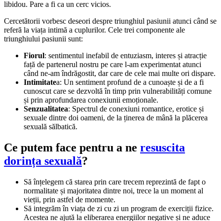
libidou. Pare a fi ca un cerc vicios.
Cercetătorii vorbesc deseori despre triunghiul pasiunii atunci când se
referă la viața intimă a cuplurilor. Cele trei componente ale
triunghiului pasiunii sunt:
Fiorul
: sentimentul inefabil de entuziasm, interes și atracție
față de partenerul nostru pe care l-am experimentat atunci
când ne-am îndrăgostit, dar care de cele mai multe ori dispare.
Intimitate
a: Un sentiment profund de a cunoaște și de a fi
cunoscut care se dezvoltă în timp prin vulnerabilități comune
și prin aprofundarea conexiunii emoționale.
Senzualitatea
: Spectrul de conexiuni romantice, erotice și
sexuale dintre doi oameni, de la ținerea de mână la plăcerea
sexuală sălbatică.
Ce putem face pentru a ne
resuscita
dorința sexuală
?
Să înțelegem că starea prin care trecem reprezintă de fapt o
normalitate și majoritatea dintre noi, trece la un moment al
vieții, prin astfel de momente.
Să integrăm în viața de zi cu zi un program de exerciții fizice.
Acestea ne ajută la eliberarea energiilor negative și ne aduce