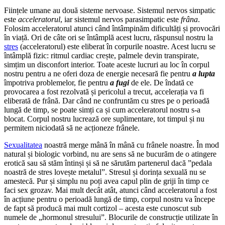
Ființele umane au două sisteme nervoase. Sistemul nervos simpatic
este
acceleratorul
, iar sistemul nervos parasimpatic este
frâna
.
Folosim acceleratorul atunci când întâmpinăm dificultăți și provocări
în viață. Ori de câte ori se întâmplă acest lucru, răspunsul nostru la
stres
(acceleratorul) este eliberat în corpurile noastre. Acest lucru se
întâmplă fizic: ritmul cardiac crește, palmele devin transpirate,
simțim un disconfort interior. Toate aceste lucruri au loc în corpul
nostru pentru a ne oferi doza de energie necesară fie pentru
a lupta
împotriva problemelor, fie pentru
a fugi
de ele. De îndată ce
provocarea a fost rezolvată și pericolul a trecut, accelerația va fi
eliberată de frână. Dar când ne confruntăm cu stres pe o perioadă
lungă de timp, se poate simți ca și cum acceleratorul nostru s-a
blocat. Corpul nostru lucrează ore suplimentare, tot timpul și nu
permitem niciodată să ne acționeze frânele.
Sexualitatea
noastră merge mână în mână cu frânele noastre. În mod
natural și biologic vorbind, nu are sens să ne bucurăm de o atingere
erotică sau să stăm întinși și să ne sărutăm partenerul dacă ”pedala
noastră de stres lovește metalul”. Stresul și dorința sexuală nu se
amestecă. Pur și simplu nu poți avea capul plin de griji în timp ce
faci sex grozav. Mai mult decât atât, atunci când acceleratorul a fost
în acțiune pentru o perioadă lungă de timp, corpul nostru va începe
de fapt să producă mai mult cortizol – acesta este cunoscut sub
numele de „hormonul stresului”. Blocurile de construcție utilizate în