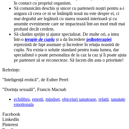
în contact cu propriul organism.
Să comunicăm deschis și sincer cu partenerii noștri pentru a-i
asigura că ceea ce ni se întâmplă nouă nu este despre ei, ci
mai degrabă are legătură cu starea noastră interioară și cu
anumite evenimente care ne impactează într-un mod mult mai
profund decât credem.
Să căutăm sprijin și ajutor specializat. De multe ori, a intra
într-o
terapie de cuplu
și a da încredere
psihoterapiei
reprezintă de fapt asumare și încredere în relația noastră de
cuplu. Nu exista o solutie standard pentru toata lumea, dar
specialistul o poate personaliza de la caz la caz și îi poate ajuta
pe parteneri să se reconecteze. Să facem din asta o prioritate!
Referințe:
”Inteligență erotică”, de Esther Perel
”Dorința sexuală”, Francis Macnab
echilibru
,
emotii
,
mindset
,
obiceiuri sanatoase
,
relatii
,
sanatate
emotionala
Facebook
LinkedIn
Pinterest