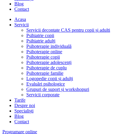
Blog
Contact
Acasa
Servicii
Servicii decontate CAS pentru copii și adulti
Psihiatrie copii
Psihiatrie adulți
Psihoterapie individuală
Psihoterapie online
Psihoterapie copii
Psihoterapie adolescenți
Psihoterapie de cuplu
Psihoterapie familie
Logopedie copii și adulți
Evaluări psihologice
Grupuri de suport și workshopuri
Servicii corporate
Tarife
Despre noi
Specialiști
Blog
Contact
Programare online