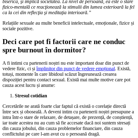
biserica, şi implică societatea. La nivel de persoană, ea este o stare
fizico-mentală ce reacţionează la stimulii din lumea exterioară la fel
ca la cei din reflecţia şi meditaţia interioară.”
Relațiile sexuale au multe beneficii intelectuale, emoționale, fizice și
sociale pozitive.
Deci care pot fi factorii care ne conduc
spre burnout în dormitor?
A fi intimi cu partenerii noștri nu este important doar din punct de
vedere fizic, ci și
împlinitor din punct de vedere emoțional
. Există,
totuși, momente în care libidoul scăzut îngreunează crearea
dispoziției pentru contact sexual. Există mai multe motive care pot
cauza acest lucru și anume:
Stresul cotidian
Cercetările ne arată foarte clar faptul că există o corelație directă
între sex și oboseală. A deveni intim cu partenerii noștri presupune a
intra într-o stare de relaxare, de detașare, de prezență, de conștiență,
iar toate acestea nu au cum să fie accesate dacă noi suntem stresați
din cauza jobului, din cauza problemelor financiare, din cauza
conflictului pe care l-am avut cu o persoană dragă.