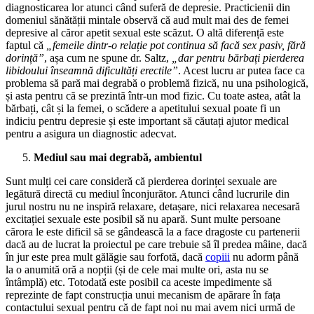
diagnosticarea lor atunci când suferă de depresie. Practicienii din
domeniul sănătății mintale observă că aud mult mai des de femei
depresive al căror apetit sexual este scăzut. O altă diferență este
faptul că
„femeile dintr-o relație pot continua să facă sex pasiv, fără
dorință”
, așa cum ne spune dr. Saltz,
„dar pentru bărbați pierderea
libidoului înseamnă dificultăți erectile”
. Acest lucru ar putea face ca
problema să pară mai degrabă o problemă fizică, nu una psihologică,
și asta pentru că se prezintă într-un mod fizic. Cu toate astea, atât la
bărbați, cât și la femei, o scădere a apetitului sexual poate fi un
indiciu pentru depresie și este important să căutați ajutor medical
pentru a asigura un diagnostic adecvat.
Mediul sau mai degrabă, ambientul
Sunt mulți cei care consideră că pierderea dorinței sexuale are
legătură directă cu mediul înconjurător. Atunci când lucrurile din
jurul nostru nu ne inspiră relaxare, detașare, nici relaxarea necesară
excitației sexuale este posibil să nu apară. Sunt multe persoane
cărora le este dificil să se gândească la a face dragoste cu partenerii
dacă au de lucrat la proiectul pe care trebuie să îl predea mâine, dacă
în jur este prea mult gălăgie sau forfotă, dacă
copiii
nu adorm până
la o anumită oră a nopții (și de cele mai multe ori, asta nu se
întâmplă) etc. Totodată este posibil ca aceste impedimente să
reprezinte de fapt construcția unui mecanism de apărare în fața
contactului sexual pentru că de fapt noi nu mai avem nici urmă de