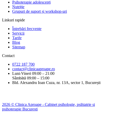
Psihoterapie adolescenți
Nutriție
Grupuri de suport și workshop-uri
Linkuri rapide
Întrebări frecvente
Servicii
Tarife
Blog
Sitemap
Contact
0722 187 700
contact@clinicaaproape.ro
Luni-Vineri 09:00 – 21:00
Sâmbătă 09:00 – 15:00
Bld. Alexandru Ioan Cuza, nr. 13A, sector 1, București
2026 © Clinica Aproape - Cabinet psihologie, psihiatrie si
psihoterapie Bucuresti