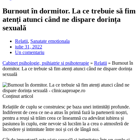
Burnout în dormitor. La ce trebuie să fim
atenți atunci când ne dispare dorința
sexuală
Relatii
,
Sanatate emotionala
iulie 31, 2022
Un comentariu
Cabinet psihologie, psihiatrie si psihoterapie
»
Relatii
»
Burnout în
dormitor. La ce trebuie să fim atenți atunci când ne dispare dorința
sexuală
Conținut articol
Relațiile de cuplu se construiesc pe baza unei intimități profunde.
Indiferent de ceea ce ne-a atras în primă fază la partenerii noștri,
pentru a reuși să trăim ceea ce înseamnă cu adevărat iubirea și
pasiunea în cuplu, este nevoie să lucrăm la a crea o atmosferă de
încredere și intimitate între noi și cei de lângă noi.
Cât de importantă este viața sexuală și intimitatea într-un cuplu și