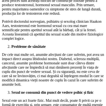
acest proces sunt aceleași blocuri de construcție folosite pentru a
produce testosteronul, hormonul sexual masculin. Prin urmare,
pentru majoritatea oamenilor cu simptome de stres de lungă durată,
producția lor de testosteron este redusă.
Potrivit doctorului norvegian, psihiatru și sexolog clinician Haakon
Aars, testosteronul este hormonul sexual cu cea mai mare
semnificație pentru apetitul sexual atât la bărbați, cât și la femei.
Aceasta înseamnă că apetitul tău sexual scade din motive fiziologice
complet logice.
Probleme de sănătate
De cele mai multe ori, anumite afecțiuni de care suferim, pot avea un
impact direct asupra libidoului nostru. Diabetul, scleroza multiplă,
cancerul, anumite probleme hormonale sunt doar câteva dintre
afecțiunile care ne împiedică să mai rămânem prezenți în viața de
cuplu din punct de vedere sexual. Și cu siguranță, nu este ceva de
care să ne învinovățim, ci mai degrabă să înțelegem modul în care se
modifică dinamica vieții noastre de cuplu în cazul în care suferim de
anumite boli.
Sexul ne consumă din punct de vedere psihic și fizic
Sexul este un act foarte fizic. Mai mult decât, poate fi privit ca pe o
formă de exercițiu și, prin urmare, este consumator de multă energie