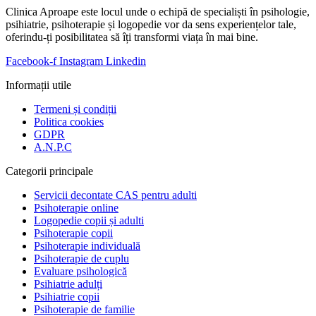
Clinica Aproape este locul unde o echipă de specialiști în psihologie,
psihiatrie, psihoterapie și logopedie vor da sens experiențelor tale,
oferindu-ți posibilitatea să îți transformi viața în mai bine.
Facebook-f
Instagram
Linkedin
Informații utile
Termeni și condiții
Politica cookies
GDPR
A.N.P.C
Categorii principale
Servicii decontate CAS pentru adulti
Psihoterapie online
Logopedie copii și adulti
Psihoterapie copii
Psihoterapie individuală
Psihoterapie de cuplu
Evaluare psihologică
Psihiatrie adulți
Psihiatrie copii
Psihoterapie de familie