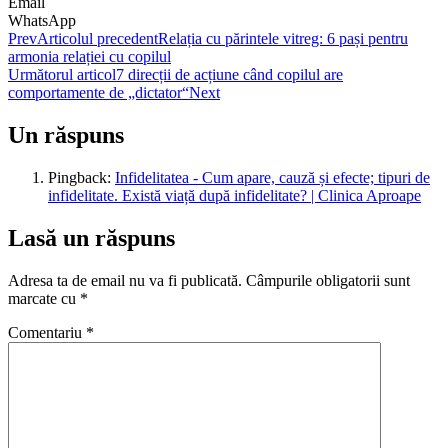
Email
WhatsApp
Prev
Articolul precedent
Relația cu părintele vitreg: 6 pași pentru
armonia relației cu copilul
Următorul articol
7 direcții de acțiune când copilul are
comportamente de „dictator“
Next
Un răspuns
Pingback:
Infidelitatea - Cum apare, cauză și efecte; tipuri de
infidelitate. Există viață după infidelitate? | Clinica Aproape
Lasă un răspuns
Adresa ta de email nu va fi publicată.
Câmpurile obligatorii sunt
marcate cu
*
Comentariu
*