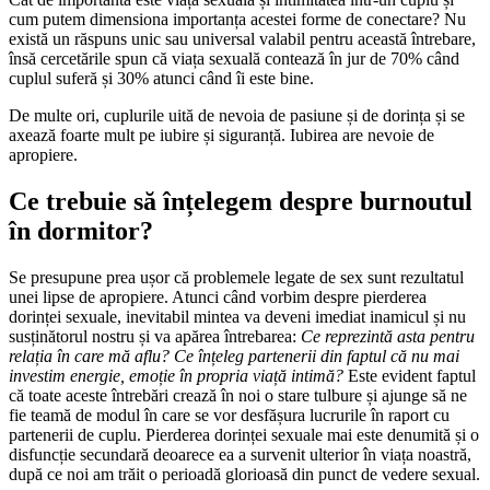
cum putem dimensiona importanța acestei forme de conectare? Nu
există un răspuns unic sau universal valabil pentru această întrebare,
însă cercetările spun că viața sexuală contează în jur de 70% când
cuplul suferă și 30% atunci când îi este bine.
De multe ori, cuplurile uită de nevoia de pasiune și de dorința și se
axează foarte mult pe iubire și siguranță. Iubirea are nevoie de
apropiere.
Ce trebuie să înțelegem despre burnoutul
în dormitor?
Se presupune prea ușor că problemele legate de sex sunt rezultatul
unei lipse de apropiere. Atunci când vorbim despre pierderea
dorinței sexuale, inevitabil mintea va deveni imediat inamicul și nu
susținătorul nostru și va apărea întrebarea:
Ce reprezintă asta pentru
relația în care mă aflu? Ce înțeleg partenerii din faptul că nu mai
investim energie, emoție în propria viață intimă?
Este evident faptul
că toate aceste întrebări crează în noi o stare tulbure și ajunge să ne
fie teamă de modul în care se vor desfășura lucrurile în raport cu
partenerii de cuplu. Pierderea dorinței sexuale mai este denumită și o
disfuncție secundară deoarece ea a survenit ulterior în viața noastră,
după ce noi am trăit o perioadă glorioasă din punct de vedere sexual.