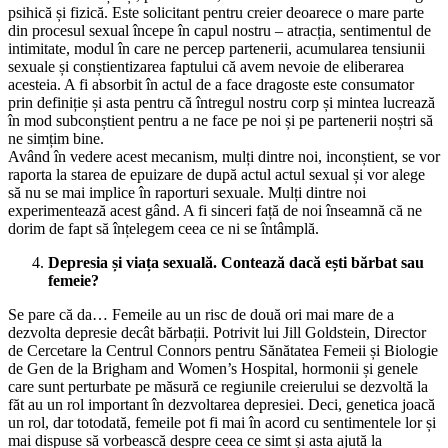
psihică și fizică. Este solicitant pentru creier deoarece o mare parte
din procesul sexual începe în capul nostru – atracția, sentimentul de
intimitate, modul în care ne percep partenerii, acumularea tensiunii
sexuale și conștientizarea faptului că avem nevoie de eliberarea
acesteia. A fi absorbit în actul de a face dragoste este consumator
prin definiție și asta pentru că întregul nostru corp și mintea lucrează
în mod subconștient pentru a ne face pe noi și pe partenerii noștri să
ne simțim bine.
Având în vedere acest mecanism, mulți dintre noi, inconștient, se vor
raporta la starea de epuizare de după actul actul sexual și vor alege
să nu se mai implice în raporturi sexuale. Mulți dintre noi
experimentează acest gând. A fi sinceri față de noi înseamnă că ne
dorim de fapt să înțelegem ceea ce ni se întâmplă.
Depresia și viața sexuală. Contează dacă ești bărbat sau
femeie?
Se pare că da… Femeile au un risc de două ori mai mare de a
dezvolta depresie decât bărbații. Potrivit lui Jill Goldstein, Director
de Cercetare la Centrul Connors pentru Sănătatea Femeii și Biologie
de Gen de la Brigham and Women’s Hospital, hormonii și genele
care sunt perturbate pe măsură ce regiunile creierului se dezvoltă la
făt au un rol important în dezvoltarea depresiei. Deci, genetica joacă
un rol, dar totodată, femeile pot fi mai în acord cu sentimentele lor și
mai dispuse să vorbească despre ceea ce simt și asta ajută la