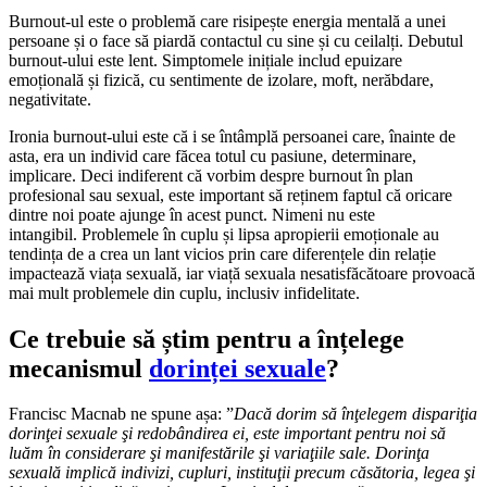
Burnout-ul este o problemă care risipește energia mentală a unei
persoane și o face să piardă contactul cu sine și cu ceilalți. Debutul
burnout-ului este lent. Simptomele inițiale includ epuizare
emoțională și fizică, cu sentimente de izolare, moft, nerăbdare,
negativitate.
Ironia burnout-ului este că i se întâmplă persoanei care, înainte de
asta, era un individ care făcea totul cu pasiune, determinare,
implicare. Deci indiferent că vorbim despre burnout în plan
profesional sau sexual, este important să reținem faptul că oricare
dintre noi poate ajunge în acest punct. Nimeni nu este
intangibil. Problemele în cuplu și lipsa apropierii emoționale au
tendința de a crea un lant vicios prin care diferențele din relație
impactează viața sexuală, iar viață sexuala nesatisfăcătoare provoacă
mai mult problemele din cuplu, inclusiv infidelitate.
Ce trebuie să știm pentru a înțelege
mecanismul
dorinței sexuale
?
Francisc Macnab ne spune așa: ”
Dacă dorim să înţelegem dispariţia
dorinţei sexuale şi redobândirea ei, este important pentru noi să
luăm în considerare şi manifestările şi variaţiile sale. Dorinţa
sexuală implică indivizi, cupluri, instituţii precum căsătoria, legea şi