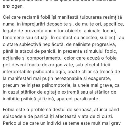
anxiogen.
Cei care reclamă fobii își manifestă tulburarea resimțită
numai în împrejurări deosebite și, de multe ori, specifice,
legate de prezența anumitor obiecte, animale, locuri,
fenomene sau situații. În contact cu acestea, subiecții au
o stare subiectivă neplăcută, de neliniște progresivă,
până la atacul de panică. In prezenta stimulului fobic,
acțiunile și comportamentul celor care acuză o fobie
pot deveni foarte dezorganizate, sub efectul fricii
interpretabile psihopatologic, poate chiar să treacă de
la manifestări mai puțin nerezonabile si exagerate,
precum neliniștea psihomotorie, la unele mai grave, ca
în cazul stărilor de agitație extremă sau al stărilor de
inhibiție psihică și fizică, aparent paralizante.
Fobia este o problemă destul de serioasă, atunci când
episoadele de panică îți afectează viața de zi cu zi.
Pericolul de care un individ se teme este mult mai grav