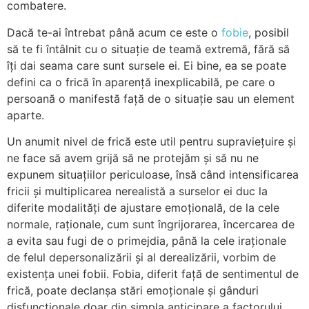
combatere.
Dacă te-ai întrebat până acum ce este o
fobie
, posibil
să te fi întâlnit cu o situație de teamă extremă, fără să
îți dai seama care sunt sursele ei. Ei bine, ea se poate
defini ca o frică în aparență inexplicabilă, pe care o
persoană o manifestă față de o situație sau un element
aparte.
Un anumit nivel de frică este util pentru supraviețuire și
ne face să avem grijă să ne protejăm și să nu ne
expunem situațiilor periculoase, însă când intensificarea
fricii și multiplicarea nerealistă a surselor ei duc la
diferite modalități de ajustare emoțională, de la cele
normale, raționale, cum sunt îngrijorarea, încercarea de
a evita sau fugi de o primejdia, până la cele iraționale
de felul depersonalizării și al derealizării, vorbim de
existența unei fobii. Fobia, diferit față de sentimentul de
frică, poate declanșa stări emoționale și gânduri
disfuncționale doar din simpla anticipare a factorului