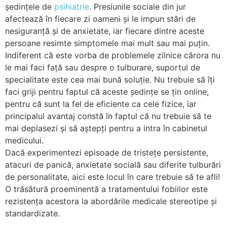
ședințele de
psihiatrie
. Presiunile sociale din jur
afectează în fiecare zi oameni și le impun stări de
nesiguranță și de anxietate, iar fiecare dintre aceste
persoane resimte simptomele mai mult sau mai puțin.
Indiferent că este vorba de problemele zilnice cărora nu
le mai faci față sau despre o tulburare, suportul de
specialitate este cea mai bună soluție. Nu trebuie să îți
faci griji pentru faptul că aceste ședințe se țin online,
pentru că sunt la fel de eficiente ca cele fizice, iar
principalul avantaj constă în faptul că nu trebuie să te
mai deplasezi și să aștepți pentru a intra în cabinetul
medicului.
Dacă experimentezi episoade de tristețe persistente,
atacuri de panică, anxietate socială sau diferite tulburări
de personalitate, aici este locul în care trebuie să te afli!
O trăsătură proeminentă a tratamentului fobiilor este
rezistența acestora la abordările medicale stereotipe și
standardizate.