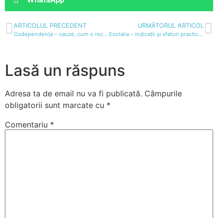
ARTICOLUL PRECEDENT
URMĂTORUL ARTICOL
Codependența – cauze, cum o recunoastem și gestionăm în cadrul relațiilor
Ecolalia – indicații și sfaturi practice pentru părinți
Lasă un răspuns
Adresa ta de email nu va fi publicată.
Câmpurile
obligatorii sunt marcate cu
*
Comentariu
*