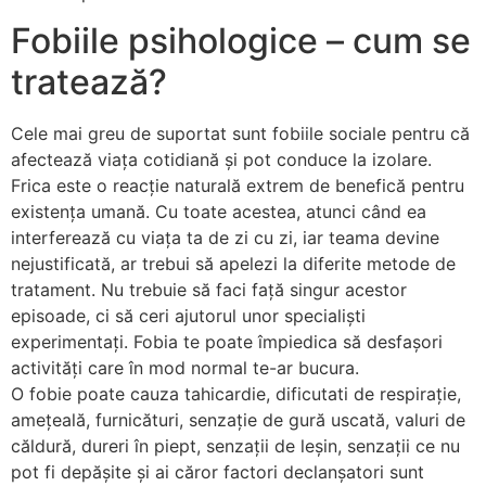
Fobiile psihologice – cum se
tratează?
Cele mai greu de suportat sunt fobiile sociale pentru că
afectează viața cotidiană și pot conduce la izolare.
Frica este o reacție naturală extrem de benefică pentru
existența umană. Cu toate acestea, atunci când ea
interferează cu viața ta de zi cu zi, iar teama devine
nejustificată, ar trebui să apelezi la diferite metode de
tratament. Nu trebuie să faci față singur acestor
episoade, ci să ceri ajutorul unor specialiști
experimentați. Fobia te poate împiedica să desfașori
activități care în mod normal te-ar bucura.
O fobie poate cauza tahicardie, dificutati de respirație,
amețeală, furnicături, senzație de gură uscată, valuri de
căldură, dureri în piept, senzații de leșin, senzații ce nu
pot fi depășite și ai căror factori declanșatori sunt