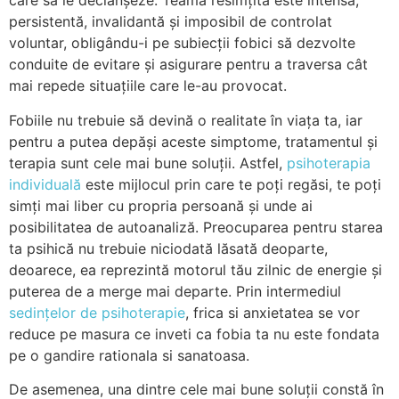
care să le declanșeze. Teama resimțită este intensă,
persistentă, invalidantă și imposibil de controlat
voluntar, obligându-i pe subiecții fobici să dezvolte
conduite de evitare și asigurare pentru a traversa cât
mai repede situațiile care le-au provocat.
Fobiile nu trebuie să devină o realitate în viața ta, iar
pentru a putea depăși aceste simptome, tratamentul și
terapia sunt cele mai bune soluții. Astfel,
psihoterapia
individuală
este mijlocul prin care te poți regăsi, te poți
simți mai liber cu propria persoană și unde ai
posibilitatea de autoanaliză. Preocuparea pentru starea
ta psihică nu trebuie niciodată lăsată deoparte,
deoarece, ea reprezintă motorul tău zilnic de energie și
puterea de a merge mai departe. Prin intermediul
sedințelor de psihoterapie
, frica si anxietatea se vor
reduce pe masura ce inveti ca fobia ta nu este fondata
pe o gandire rationala si sanatoasa.
De asemenea, una dintre cele mai bune soluții constă în