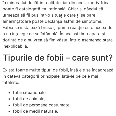
în mintea lui decât în realitate, iar din acest motiv frica
poate fi catalogată ca irațională. Chiar și gândul că
urmează să fii pus într-o situație care ți se pare
amenințătoare poate declanșa astfel de simptome.
Fobia se instalează brusc și prima reacție este aceea de
a nu înțelege ce se întâmplă. În același timp apare și
dorință de a nu vrea să fim văzuți într-o asemenea stare
inexplicabilă.
Tipurile de fobii – care sunt?
Există foarte multe tipuri de fobii, însă ele se încadrează
în cateva categorii principale. Iată-le pe cele mai
întâlnite:
fobii situaționale;
fobii de animale;
fobii de persoane costumate;
fobii de medii naturale.