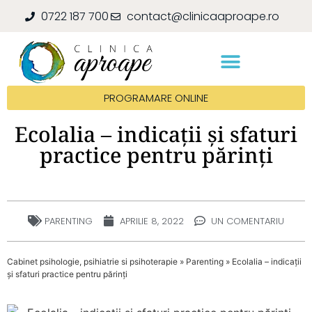
0722 187 700
contact@clinicaaproape.ro
PROGRAMARE ONLINE
Ecolalia – indicații și sfaturi
practice pentru părinți
PARENTING
APRILIE 8, 2022
UN COMENTARIU
Cabinet psihologie, psihiatrie si psihoterapie
»
Parenting
»
Ecolalia – indicații
și sfaturi practice pentru părinți