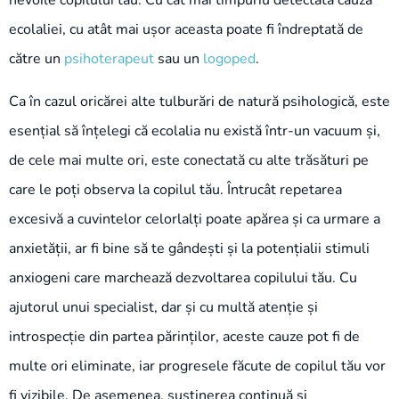
nevoile copilului tău. Cu cât mai timpuriu detectată cauza
ecolaliei, cu atât mai ușor aceasta poate fi îndreptată de
către un
psihoterapeut
sau un
logoped
.
Ca în cazul oricărei alte tulburări de natură psihologică, este
esențial să înțelegi că ecolalia nu există într-un vacuum și,
de cele mai multe ori, este conectată cu alte trăsături pe
care le poți observa la copilul tău. Întrucât repetarea
excesivă a cuvintelor celorlalți poate apărea și ca urmare a
anxietății, ar fi bine să te gândești și la potențialii stimuli
anxiogeni care marchează dezvoltarea copilului tău. Cu
ajutorul unui specialist, dar și cu multă atenție și
introspecție din partea părinților, aceste cauze pot fi de
multe ori eliminate, iar progresele făcute de copilul tău vor
fi vizibile. De asemenea, susținerea continuă și