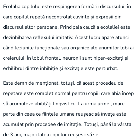
Ecolalia copilului este respingerea formării discursului, în
care copilul repetă necontrolat cuvinte și expresii din
discursul altor persoane. Principala cauză a ecolaliei este
dezinhibarea reflexului imitativ. Acest lucru apare atunci
când leziunile funcționale sau organice ale anumitor lobi ai
creierului. În lobul frontal, neuronii sunt hiper-excitați și
echilibrul dintre inhibiție și excitație este perturbat.
Este demn de menționat, totuși, că acest procedeu de
repetare este complet normal pentru copiii care abia încep
să acumuleze abilități lingvistice. La urma urmei, mare
parte din ceea ce ființele umane reușesc să învețe este
acumulat prin procedee de imitație. Totuși, până la vârsta
de 3 ani, majoritatea copiilor reușesc să se