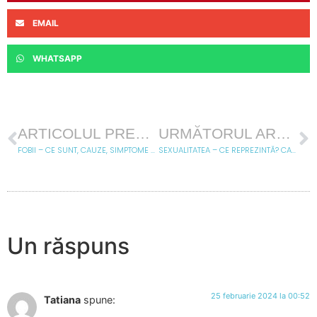
EMAIL
WHATSAPP
ARTICOLUL PRECEDENT
URMĂTORUL ARTICOL
FOBII – CE SUNT, CAUZE, SIMPTOME ȘI METODE DE TRATARE
SEXUALITATEA – CE REPREZINTĂ? CARE ESTE LEGĂTURA CU STILUL DE ATAȘAMENT?
Un răspuns
25 februarie 2024 la 00:52
Tatiana
spune: