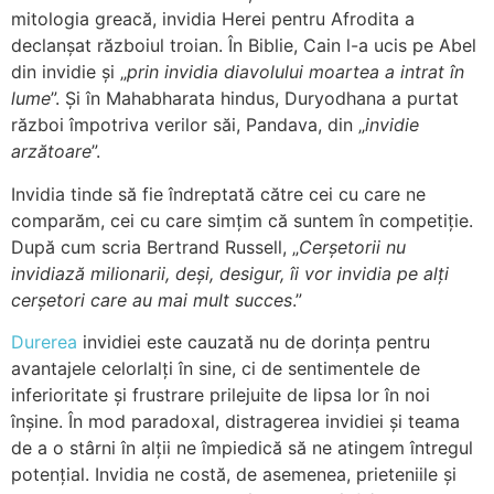
mitologia greacă, invidia Herei pentru Afrodita a
declanșat războiul troian. În Biblie, Cain l-a ucis pe Abel
din invidie și „
prin invidia diavolului moartea a intrat în
lume
”. Și în Mahabharata hindus, Duryodhana a purtat
război împotriva verilor săi, Pandava, din „
invidie
arzătoare
”.
Invidia tinde să fie îndreptată către cei cu care ne
comparăm, cei cu care simțim că suntem în competiție.
După cum scria Bertrand Russell, „
Cerșetorii nu
invidiază milionarii, deși, desigur, îi vor invidia pe alți
cerșetori care au mai mult succes
.”
Durerea
invidiei este cauzată nu de dorința pentru
avantajele celorlalți în sine, ci de sentimentele de
inferioritate și frustrare prilejuite de lipsa lor în noi
înșine. În mod paradoxal, distragerea invidiei și teama
de a o stârni în alții ne împiedică să ne atingem întregul
potențial. Invidia ne costă, de asemenea, prieteniile și