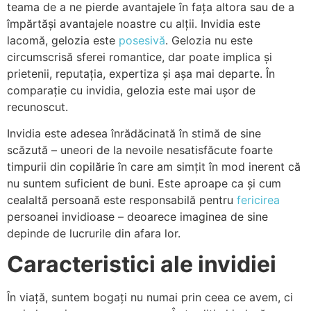
teama de a ne pierde avantajele în fața altora sau de a
împărtăși avantajele noastre cu alții. Invidia este
lacomă, gelozia este
posesivă
. Gelozia nu este
circumscrisă sferei romantice, dar poate implica și
prietenii, reputația, expertiza și așa mai departe. În
comparație cu invidia, gelozia este mai ușor de
recunoscut.
Invidia este adesea înrădăcinată în stimă de sine
scăzută – uneori de la nevoile nesatisfăcute foarte
timpurii din copilărie în care am simțit în mod inerent că
nu suntem suficient de buni. Este aproape ca și cum
cealaltă persoană este responsabilă pentru
fericirea
persoanei invidioase – deoarece imaginea de sine
depinde de lucrurile din afara lor.
Caracteristici ale invidiei
În viață, suntem bogați nu numai prin ceea ce avem, ci