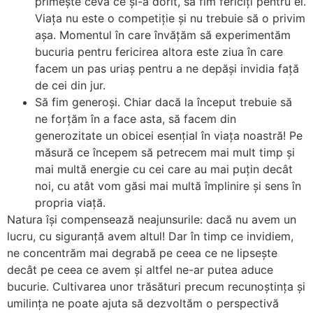
primește ceva ce și-a dorit, să fim fericiți pentru ei.
Viața nu este o competiție și nu trebuie să o privim
așa. Momentul în care învățăm să experimentăm
bucuria pentru fericirea altora este ziua în care
facem un pas uriaș pentru a ne depăși invidia față
de cei din jur.
Să fim generoși. Chiar dacă la început trebuie să
ne forțăm în a face asta, să facem din
generozitate un obicei esențial în viața noastră! Pe
măsură ce începem să petrecem mai mult timp și
mai multă energie cu cei care au mai puțin decât
noi, cu atât vom găsi mai multă împlinire și sens în
propria viață.
Natura își compensează neajunsurile: dacă nu avem un
lucru, cu siguranță avem altul! Dar în timp ce invidiem,
ne concentrăm mai degrabă pe ceea ce ne lipsește
decât pe ceea ce avem și altfel ne-ar putea aduce
bucurie. Cultivarea unor trăsături precum recunoștința și
umilința ne poate ajuta să dezvoltăm o perspectivă