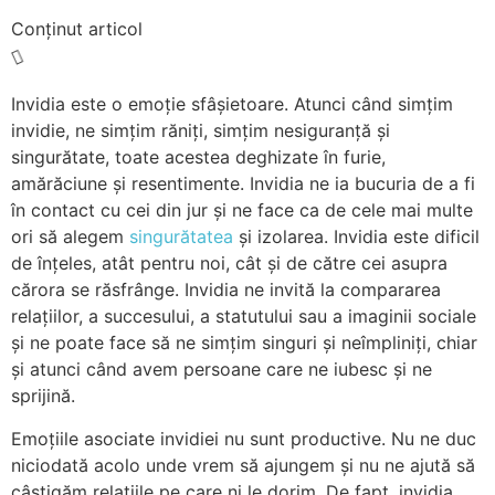
Conținut articol
Invidia este o emoție sfâșietoare. Atunci când simțim
invidie, ne simțim răniți, simțim nesiguranță și
singurătate, toate acestea deghizate în furie,
amărăciune și resentimente. Invidia ne ia bucuria de a fi
în contact cu cei din jur și ne face ca de cele mai multe
ori să alegem
singurătatea
și izolarea. Invidia este dificil
de înțeles, atât pentru noi, cât și de către cei asupra
cărora se răsfrânge. Invidia ne invită la compararea
relațiilor, a succesului, a statutului sau a imaginii sociale
și ne poate face să ne simțim singuri și neîmpliniți, chiar
și atunci când avem persoane care ne iubesc și ne
sprijină.
Emoțiile asociate invidiei nu sunt productive. Nu ne duc
niciodată acolo unde vrem să ajungem și nu ne ajută să
câștigăm relațiile pe care ni le dorim. De fapt, invidia