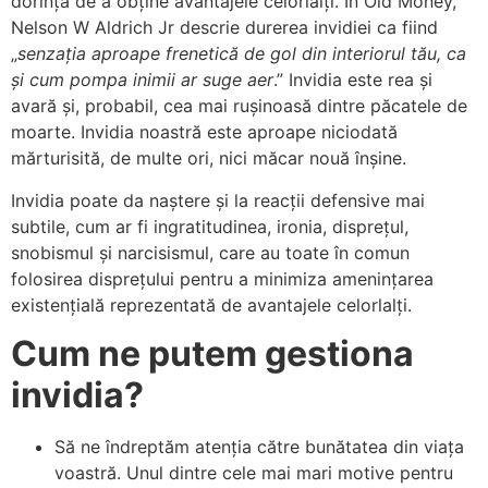
dorința de a obține avantajele celorlalți. În Old Money,
Nelson W Aldrich Jr descrie durerea invidiei ca fiind
„
senzația aproape frenetică de gol din interiorul tău, ca
și cum pompa inimii ar suge aer
.” Invidia este rea și
avară și, probabil, cea mai rușinoasă dintre păcatele de
moarte. Invidia noastră este aproape niciodată
mărturisită, de multe ori, nici măcar nouă înșine.
Invidia poate da naștere și la reacții defensive mai
subtile, cum ar fi ingratitudinea, ironia, disprețul,
snobismul și narcisismul, care au toate în comun
folosirea disprețului pentru a minimiza amenințarea
existențială reprezentată de avantajele celorlalți.
Cum ne putem gestiona
invidia?
Să ne îndreptăm atenția către bunătatea din viața
voastră. Unul dintre cele mai mari motive pentru