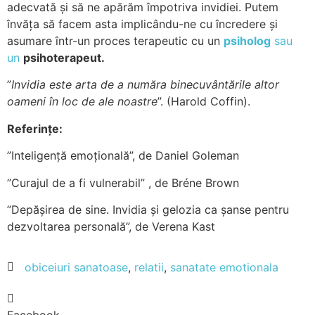
adecvată și să ne apărăm împotriva invidiei. Putem
învăța să facem asta implicându-ne cu încredere și
asumare într-un proces terapeutic cu un
psiholog
sau
un
psihoterapeut.
”
Invidia este arta de a număra binecuvântările altor
oameni în loc de ale noastre
”. (Harold Coffin).
Referințe:
”Inteligență emoțională”, de Daniel Goleman
”Curajul de a fi vulnerabil” , de Bréne Brown
”Depășirea de sine. Invidia și gelozia ca șanse pentru
dezvoltarea personală”, de Verena Kast
obiceiuri sanatoase
,
relatii
,
sanatate emotionala