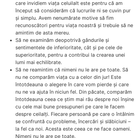
care invidiem viața celuilalt este pentru că am
început să considerăm că lucrurile ni se cuvin pur
și simplu. Avem nenumărate motive să fim
recunoscători pentru viața noastră și trebuie să ne
amintim de asta mereu.
Să ne examinăm deopotrivă gândurile și
sentimentele de inferioritate, cât și pe cele de
superioritate, pentru a contribui la crearea unei
lumi mai echilibrate.
Să ne reamintim că nimeni nu le are pe toate. Să
nu ne comparăm viața cu a celor din jur! Este
întotdeauna o alegere în care vom pierde și care
nu ne va ajuta în niciun fel. Din păcate, comparăm
întotdeauna ceea ce știm mai rău despre noi înșine
cu cele mai bune presupuneri pe care le facem
despre ceilalți. Fiecare persoană pe care o întâlnim
se confruntă cu probleme, încercări și slăbiciuni –
la fel ca noi. Acesta este ceea ce ne face oameni.
Nimeni nu le are pe toate.