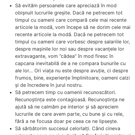
Să evităm persoanele care apreciază în mod
obișnuit lucrurile greșite. Dacă ne petrecem tot
timpul cu oameni care compară cele mai recente
articole la modă, vom începe să ne dorim cele mai
recente articole la modă. Dacă ne petrecem tot
timpul cu oameni care vorbesc despre salariile lor,
despre mașinile lor noi sau despre vacanțele lor
extravagante, vom ”cădea” în mod firesc în
capcana inevitabilă de a ne compara bunurile cu
ale lor… Ori viața nu este despre avuție, ci despre
frumos, bine, experiențe împlinitoare, oameni calzi
și de încredere în jurul nostru.
Să petrecem timp cu oamenii recunoscători.
Recunoștința este contagioasă. Recunoștința ne
ajută să ne calmăm pe interior și să apreciem
lucrurile de care avem parte, cu bune și cu rele,
fără a ne focusa doar pe ceea ce ne lipsește.
Să sărbătorim succesul celorlalți. Când cineva