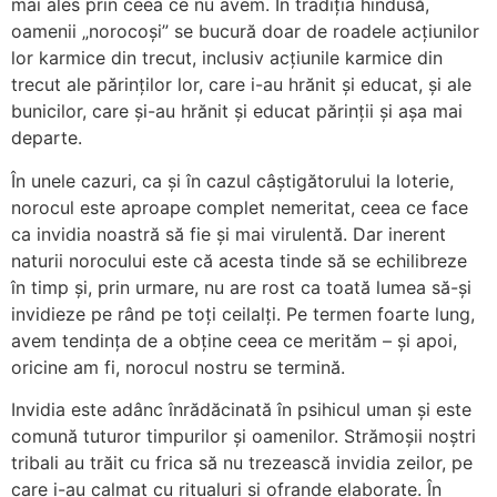
mai ales prin ceea ce nu avem. În tradiția hindusă,
oamenii „norocoși” se bucură doar de roadele acțiunilor
lor karmice din trecut, inclusiv acțiunile karmice din
trecut ale părinților lor, care i-au hrănit și educat, și ale
bunicilor, care și-au hrănit și educat părinții și așa mai
departe.
În unele cazuri, ca și în cazul câștigătorului la loterie,
norocul este aproape complet nemeritat, ceea ce face
ca invidia noastră să fie și mai virulentă. Dar inerent
naturii norocului este că acesta tinde să se echilibreze
în timp și, prin urmare, nu are rost ca toată lumea să-și
invidieze pe rând pe toți ceilalți. Pe termen foarte lung,
avem tendința de a obține ceea ce merităm – și apoi,
oricine am fi, norocul nostru se termină.
Invidia este adânc înrădăcinată în psihicul uman și este
comună tuturor timpurilor și oamenilor. Strămoșii noștri
tribali au trăit cu frica să nu trezească invidia zeilor, pe
care i-au calmat cu ritualuri și ofrande elaborate. În