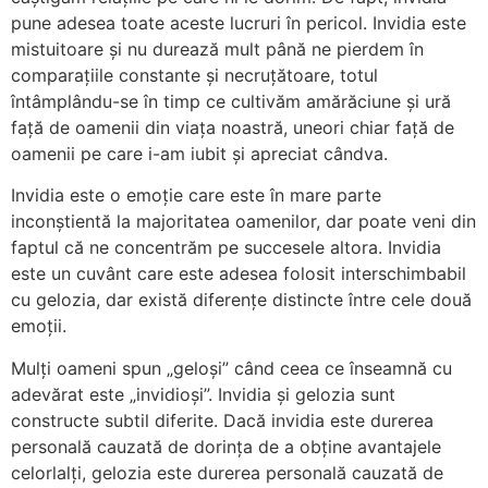
pune adesea toate aceste lucruri în pericol. Invidia este
mistuitoare și nu durează mult până ne pierdem în
comparațiile constante și necruțătoare, totul
întâmplându-se în timp ce cultivăm amărăciune și ură
față de oamenii din viața noastră, uneori chiar față de
oamenii pe care i-am iubit și apreciat cândva.
Invidia este o emoție care este în mare parte
inconștientă la majoritatea oamenilor, dar poate veni din
faptul că ne concentrăm pe succesele altora. Invidia
este un cuvânt care este adesea folosit interschimbabil
cu gelozia, dar există diferențe distincte între cele două
emoții.
Mulți oameni spun „geloși” când ceea ce înseamnă cu
adevărat este „invidioși”. Invidia și gelozia sunt
constructe subtil diferite. Dacă invidia este durerea
personală cauzată de dorința de a obține avantajele
celorlalți, gelozia este durerea personală cauzată de