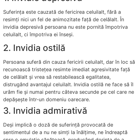
Suferința este cauzată de fericirea celuilalt, fără a
resimți nici un fel de animozitate față de celălalt. În
invidia depresivă persoana nu este pornită împotriva
celuilalt, ci împotriva ei înseși.
2. Invidia ostilă
Persoana suferă din cauza fericirii celuilalt, dar în loc să
recunoască tristețea resimte imediat agresivitate față
de celălalt și vrea să restabilească egalitatea,
distrugând avantajul celuilalt. Invidia ostilă ne face să îl
urâm fie și numai pentru câteva secunde pe cel care ne
depășește într-un domeniu oarecare.
3.
Invidia admirativă
Deși implică o doză de suferință provocată de
sentimentul de a nu ne simți la înălțime, ne îndreaptă
spre o emulație sănătoasă, producând dorința de a