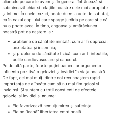
alianțele pe care le avem și, în general, înfrânează și
subminează chiar și relațiile noastre cele mai apropiate
și intime. În unele cazuri, poate duce la acte de sabotaj,
ca în cazul copilului care sparge jucăria pe care știe că
nu o poate avea. În timp, angoasa și amărăciunea
noastră pot da naștere la :
probleme de sănătate mintală, cum ar fi depresia,
anxietatea și insomnia;
și probleme de sănătate fizică, cum ar fi infecțiile,
bolile cardiovasculare și cancerul.
Pe de altă parte, foarte puțini oameni ar argumenta
influența pozitivă a geloziei și invidiei în viața noastră.
De fapt, cei mai mulți dintre noi recunoaștem rapid
importanța de a învăța cum să nu mai fim geloși și
invidioși. Și suntem cu toții conștienți de efectele
geloziei și invidiei și anume:
Ele favorizează nemulțumirea și suferința
Ele ne ”leagă” libertatea emoțională