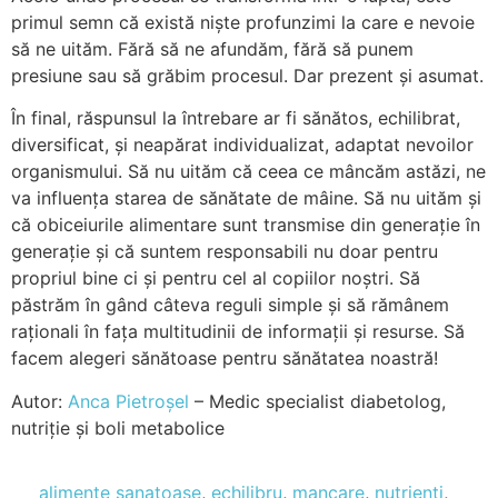
primul semn că există niște profunzimi la care e nevoie
să ne uităm. Fără să ne afundăm, fără să punem
presiune sau să grăbim procesul. Dar prezent și asumat.
În final, răspunsul la întrebare ar fi sănătos, echilibrat,
diversificat, și neapărat individualizat, adaptat nevoilor
organismului. Să nu uităm că ceea ce mâncăm astăzi, ne
va influența starea de sănătate de mâine. Să nu uităm și
că obiceiurile alimentare sunt transmise din generație în
generație și că suntem responsabili nu doar pentru
propriul bine ci și pentru cel al copiilor noștri. Să
păstrăm în gând câteva reguli simple și să rămânem
raționali în fața multitudinii de informații și resurse. Să
facem alegeri sănătoase pentru sănătatea noastră!
Autor:
Anca Pietroșel
– Medic specialist diabetolog,
nutriție și boli metabolice
alimente sanatoase
,
echilibru
,
mancare
,
nutrienti
,