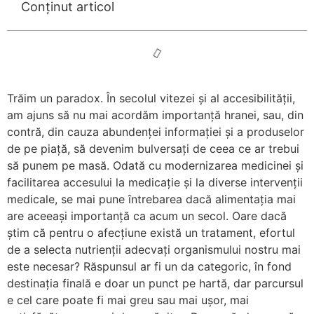
Conținut articol
Trăim un paradox. În secolul vitezei și al accesibilității,
am ajuns să nu mai acordăm importanță hranei, sau, din
contră, din cauza abundenței informației și a produselor
de pe piață, să devenim bulversați de ceea ce ar trebui
să punem pe masă. Odată cu modernizarea medicinei și
facilitarea accesului la medicație și la diverse intervenții
medicale, se mai pune întrebarea dacă alimentația mai
are aceeași importanță ca acum un secol. Oare dacă
știm că pentru o afecțiune există un tratament, efortul
de a selecta nutrienții adecvați organismului nostru mai
este necesar? Răspunsul ar fi un da categoric, în fond
destinația finală e doar un punct pe hartă, dar parcursul
e cel care poate fi mai greu sau mai ușor, mai