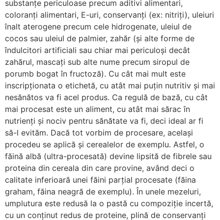
substanțe periculoase precum aditivi alimentari,
coloranți alimentari, E-uri, conservanți (ex: nitriți), uleiuri
înalt aterogene precum cele hidrogenate, uleiul de
cocos sau uleiul de palmier, zahăr (și alte forme de
îndulcitori artificiali sau chiar mai periculoși decât
zahărul, mascați sub alte nume precum siropul de
porumb bogat în fructoză). Cu cât mai mult este
inscripționata o etichetă, cu atât mai puțin nutritiv și mai
nesănătos va fi acel produs. Ca regulă de bază, cu cât
mai procesat este un aliment, cu atât mai sărac în
nutrienți și nociv pentru sănătate va fi, deci ideal ar fi
să-l evităm. Dacă tot vorbim de procesare, același
procedeu se aplică și cerealelor de exemplu. Astfel, o
făină albă (ultra-procesată) devine lipsită de fibrele sau
proteina din cereala din care provine, având deci o
calitate inferioară unei făini parțial procesate (făina
graham, făina neagră de exemplu). În unele mezeluri,
umplutura este redusă la o pastă cu compoziție incertă,
cu un conținut redus de proteine, plină de conservanți