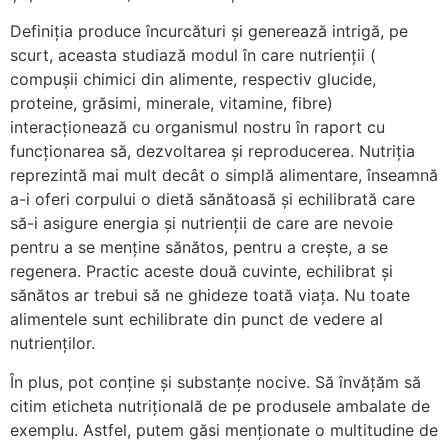
Definiția produce încurcături și generează intrigă, pe
scurt, aceasta studiază modul în care nutrienții (
compușii chimici din alimente, respectiv glucide,
proteine, grăsimi, minerale, vitamine, fibre)
interacționează cu organismul nostru în raport cu
funcționarea să, dezvoltarea și reproducerea. Nutriția
reprezintă mai mult decât o simplă alimentare, înseamnă
a-i oferi corpului o dietă sănătoasă și echilibrată care
să-i asigure energia și nutrienții de care are nevoie
pentru a se menține sănătos, pentru a crește, a se
regenera. Practic aceste două cuvinte, echilibrat și
sănătos ar trebui să ne ghideze toată viața. Nu toate
alimentele sunt echilibrate din punct de vedere al
nutrienților.
În plus, pot conține și substanțe nocive. Să învățăm să
citim eticheta nutrițională de pe produsele ambalate de
exemplu. Astfel, putem găsi menționate o multitudine de