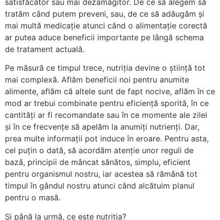
satisfăcător sau mai dezamăgitor. De ce să alegem să
tratăm când putem preveni, sau, de ce să adăugăm și
mai multă medicație atunci când o alimentație corectă
ar putea aduce beneficii importante pe lângă schema
de tratament actuală.
Pe măsură ce timpul trece, nutriția devine o știință tot
mai complexă. Aflăm beneficii noi pentru anumite
alimente, aflăm că altele sunt de fapt nocive, aflăm în ce
mod ar trebui combinate pentru eficiență sporită, în ce
cantități ar fi recomandate sau în ce momente ale zilei
și în ce frecvențe să apelăm la anumiți nutrienți. Dar,
prea multe informații pot induce în eroare. Pentru asta,
cel puțin o dată, să acordăm atenție unor reguli de
bază, principii de mâncat sănătos, simplu, eficient
pentru organismul nostru, iar acestea să rămână tot
timpul în gândul nostru atunci când alcătuim planul
pentru o masă.
Și până la urmă, ce este nutriția?