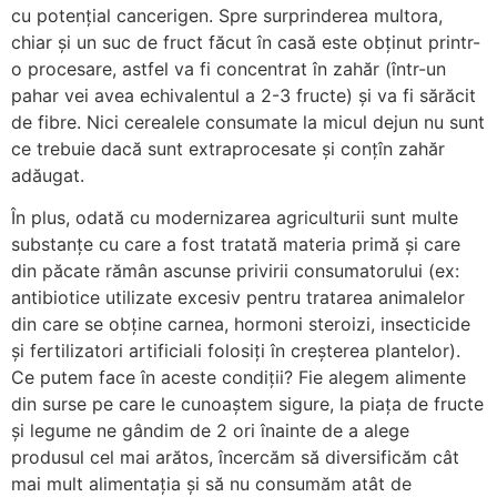
cu potențial cancerigen. Spre surprinderea multora,
chiar și un suc de fruct făcut în casă este obținut printr-
o procesare, astfel va fi concentrat în zahăr (într-un
pahar vei avea echivalentul a 2-3 fructe) și va fi sărăcit
de fibre. Nici cerealele consumate la micul dejun nu sunt
ce trebuie dacă sunt extraprocesate și conțîn zahăr
adăugat.
În plus, odată cu modernizarea agriculturii sunt multe
substanțe cu care a fost tratată materia primă și care
din păcate rămân ascunse privirii consumatorului (ex:
antibiotice utilizate excesiv pentru tratarea animalelor
din care se obține carnea, hormoni steroizi, insecticide
și fertilizatori artificiali folosiți în creșterea plantelor).
Ce putem face în aceste condiții? Fie alegem alimente
din surse pe care le cunoaștem sigure, la piața de fructe
și legume ne gândim de 2 ori înainte de a alege
produsul cel mai arătos, încercăm să diversificăm cât
mai mult alimentația și să nu consumăm atât de