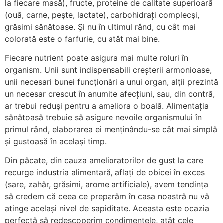
la fiecare masă), fructe, proteine de calitate superioară
(ouă, carne, pește, lactate), carbohidrați complecși,
grăsimi sănătoase. Și nu în ultimul rând, cu cât mai
colorată este o farfurie, cu atât mai bine.
Fiecare nutrient poate asigura mai multe roluri în
organism. Unii sunt indispensabili creșterii armonioase,
unii necesari bunei funcționări a unui organ, alții prezintă
un necesar crescut în anumite afecțiuni, sau, din contră,
ar trebui reduși pentru a ameliora o boală. Alimentația
sănătoasă trebuie să asigure nevoile organismului în
primul rând, elaborarea ei menținându-se cât mai simplă
și gustoasă în același timp.
Din păcate, din cauza amelioratorilor de gust la care
recurge industria alimentară, aflați de obicei în exces
(sare, zahăr, grăsimi, arome artificiale), avem tendința
să credem că ceea ce preparăm în casa noastră nu vă
atinge același nivel de sapiditate. Aceasta este ocazia
perfectă să redescoperim condimentele, atât cele