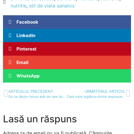
nutritie
,
stil de viata sanatos
Facebook
LinkedIn
Pinterest
Email
WhatsApp
ARTICOLUL PRECEDENT
URMĂTORUL ARTICOL
De ce tânjim totuși atât de tare după popularitate?
Care este legătura dintre depresie și pierderea/creșterea în greutate?
Lasă un răspuns
Adresa ta de email nu va fi publicată.
Câmpurile