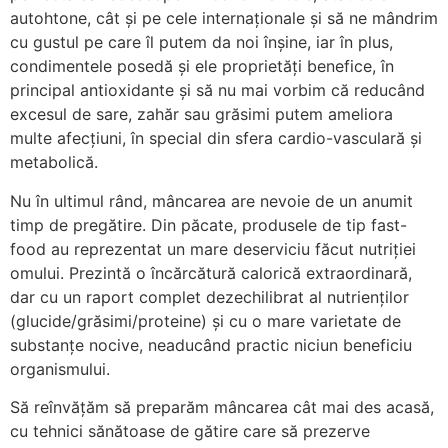
autohtone, cât și pe cele internaționale și să ne mândrim
cu gustul pe care îl putem da noi înșine, iar în plus,
condimentele posedă și ele proprietăți benefice, în
principal antioxidante și să nu mai vorbim că reducând
excesul de sare, zahăr sau grăsimi putem ameliora
multe afecțiuni, în special din sfera cardio-vasculară și
metabolică.
Nu în ultimul rând, mâncarea are nevoie de un anumit
timp de pregătire. Din păcate, produsele de tip fast-
food au reprezentat un mare deserviciu făcut nutriției
omului. Prezintă o încărcătură calorică extraordinară,
dar cu un raport complet dezechilibrat al nutrienților
(glucide/grăsimi/proteine) și cu o mare varietate de
substanțe nocive, neaducând practic niciun beneficiu
organismului.
Să reînvățăm să preparăm mâncarea cât mai des acasă,
cu tehnici sănătoase de gătire care să prezerve