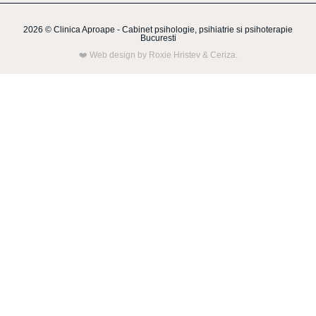
2026 © Clinica Aproape - Cabinet psihologie, psihiatrie si psihoterapie
Bucuresti
❤️
Web design by Roxie Hristev
&
Ceriza
.