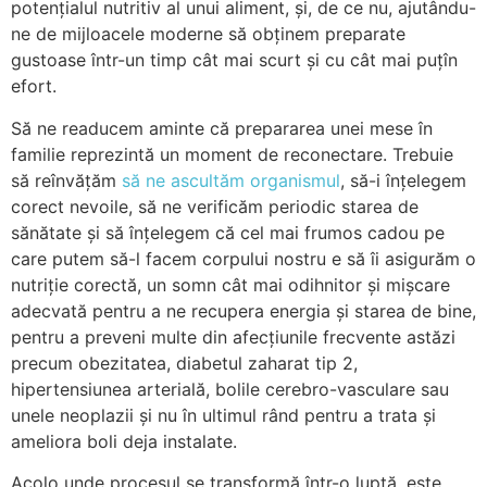
potențialul nutritiv al unui aliment, și, de ce nu, ajutându-
ne de mijloacele moderne să obținem preparate
gustoase într-un timp cât mai scurt și cu cât mai puțîn
efort.
Să ne readucem aminte că prepararea unei mese în
familie reprezintă un moment de reconectare. Trebuie
să reînvățăm
să ne ascultăm organismul
, să-i înțelegem
corect nevoile, să ne verificăm periodic starea de
sănătate și să înțelegem că cel mai frumos cadou pe
care putem să-l facem corpului nostru e să îi asigurăm o
nutriție corectă, un somn cât mai odihnitor și mișcare
adecvată pentru a ne recupera energia și starea de bine,
pentru a preveni multe din afecțiunile frecvente astăzi
precum obezitatea, diabetul zaharat tip 2,
hipertensiunea arterială, bolile cerebro-vasculare sau
unele neoplazii și nu în ultimul rând pentru a trata și
ameliora boli deja instalate.
Acolo unde procesul se transformă într-o luptă, este