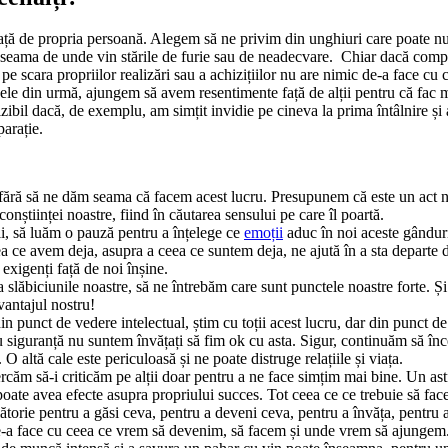
ă de propria persoană. Alegem să ne privim din unghiuri care poate nu ni
 seama de unde vin stările de furie sau de neadecvare. Chiar dacă compa
pe scara propriilor realizări sau a achizițiilor nu are nimic de-a face cu
 cele din urmă, ajungem să avem resentimente față de alții pentru că fac
vizibil dacă, de exemplu, am simțit invidie pe cineva la prima întâlnire ș
parație.
ără să ne dăm seama că facem acest lucru. Presupunem că este un act natu
științei noastre, fiind în căutarea sensului pe care îl poartă.
, să luăm o pauză pentru a înțelege ce
emoții
aduc în noi aceste gândur
ce avem deja, asupra a ceea ce suntem deja, ne ajută în a sta departe d
xigenți față de noi înșine.
slăbiciunile noastre, să ne întrebăm care sunt punctele noastre forte. Și 
vantajul nostru!
n punct de vedere intelectual, știm cu toții acest lucru, dar din punct 
u siguranță nu suntem învățați să fim ok cu asta. Sigur, continuăm să înc
O altă cale este periculoasă și ne poate distruge relațiile și viața.
încercăm să-i criticăm pe alții doar pentru a ne face simțim mai bine. U
oate avea efecte asupra propriului succes. Tot ceea ce ce trebuie să facem
ătorie pentru a găsi ceva, pentru a deveni ceva, pentru a învăța, pentru a
 de-a face cu ceea ce vrem să devenim, să facem și unde vrem să ajungem