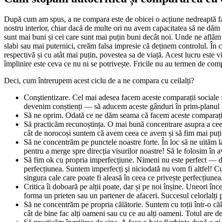
După cum am spus, a ne compara este de obicei o acțiune nedreaptă faț
nostru interior, chiar dacă de multe ori nu avem capacitatea să ne dăm
sunt mai buni și cei care sunt mai puțin buni decât noi. Unde ne aflăm 
slabi sau mai puternici, creăm falsa impresie că deținem controlul. În
respectivă și cu atât mai puțin, povestea sa de viață. Acest lucru este 
împlinire este ceva ce nu ni se potrivește. Fricile nu au termen de com
Deci, cum întrerupem acest ciclu de a ne compara cu ceilalți?
Conştientizare. Cel mai adesea facem aceste comparații sociale f
devenim conștienți — să aducem aceste gânduri în prim-planul con
Să ne oprim. Odată ce ne dăm seama că facem aceste comparații
Să practicăm recunoștința. O mai bună concentrare asupra a ceea 
cât de norocoși suntem că avem ceea ce avem și să fim mai puți e
Să ne concentrăm pe punctele noastre forte. În loc să ne uităm la 
pentru a merge spre direcția visurilor noastre! Să le folosim în a
Să fim ok cu propria imperfecțiune. Nimeni nu este perfect — di
perfecțiunea. Suntem imperfecți şi niciodată nu vom fi altfel! C
singura cale care poate fi aleasă în ceea ce privește perfecțiunea. 
Critica îi doboară pe alții poate, dar și pe noi înșine. Uneori 
forma un prieten sau un partener de afaceri. Succesul celorlalți p
Să ne concentrăm pe propria călătorie. Suntem cu toții într-o căl
cât de bine fac alți oameni sau cu ce au alți oameni. Totul are