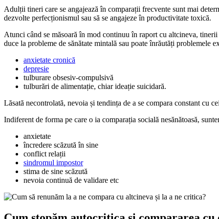
Adulții tineri care se angajează în comparații frecvente sunt mai determi
dezvolte perfecționismul sau să se angajeze în productivitate toxică.
Atunci când se măsoară în mod continuu în raport cu altcineva, tinerii s
duce la probleme de sănătate mintală sau poate înrăutăți problemele ex
anxietate cronică
depresie
tulburare obsesiv-compulsivă
tulburări de alimentație, chiar ideație suicidară.
Lăsată necontrolată, nevoia și tendința de a se compara constant cu ceil
Indiferent de forma pe care o ia comparația socială nesănătoasă, sunte
anxietate
încredere scăzută în sine
conflict relații
sindromul impostor
stima de sine scăzută
nevoia continuă de validare etc
Cum stopăm autocritica și compararea cu c