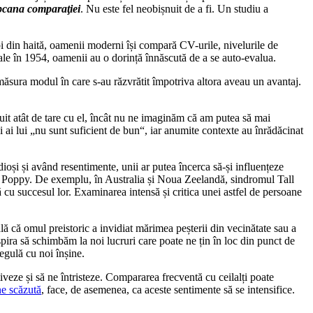
pcana comparaţiei
. Nu este fel neobișnuit de a fi. Un studiu a
pi din haită, oamenii moderni își compară CV-urile, nivelurile de
le în 1954, oamenii au o dorință înnăscută de a se auto-evalua.
ăsura modul în care s-au răzvrătit împotriva altora aveau un avantaj.
nuit atât de tare cu el, încât nu ne imaginăm că am putea să mai
și ai lui „nu sunt suficient de bun“, iar anumite contexte au înrădăcinat
dioși și având resentimente, unii ar putea încerca să-și influențeze
all Poppy. De exemplu, în Australia și Noua Zeelandă, sindromul Tall
 cu succesul lor. Examinarea intensă și critica unei astfel de persoane
ă că omul preistoric a invidiat mărimea peșterii din vecinătate sau a
nspira să schimbăm la noi lucruri care poate ne țin în loc din punct de
egulă cu noi înșine.
iveze și să ne întristeze. Compararea frecventă cu ceilalți poate
ne scăzută
, face, de asemenea, ca aceste sentimente să se intensifice.