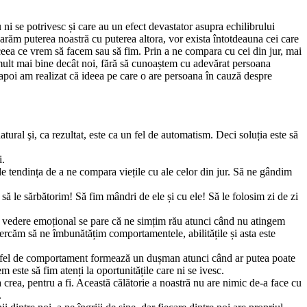
 se potrivesc și care au un efect devastator asupra echilibrului
răm puterea noastră cu puterea altora, vor exista întotdeauna cei care
 ceea ce vrem să facem sau să fim. Prin a ne compara cu cei din jur, mai
 mult mai bine decât noi, fără să cunoaștem cu adevărat persoana
i apoi am realizat că ideea pe care o are persoana în cauză despre
ral şi, ca rezultat, este ca un fel de automatism. Deci soluția este să
i.
e tendința de a ne compara viețile cu ale celor din jur. Să ne gândim
să le sărbătorim! Să fim mândri de ele și cu ele! Să le folosim zi de zi
de vedere emoțional se pare că ne simțim rău atunci când nu atingem
ercăm să ne îmbunătățim comportamentele, abilitățile și asta este
n astfel de comportament formează un dușman atunci când ar putea poate
 este să fim atenți la oportunitățile care ni se ivesc.
 crea, pentru a fi. Această călătorie a noastră nu are nimic de-a face cu
.