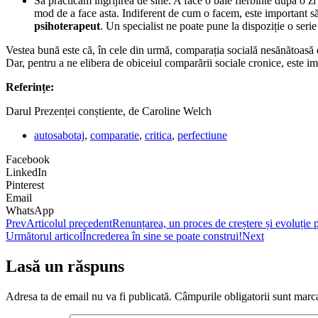
Să practicăm îngrijirea de sine. A face o baie fierbinte după o zi
mod de a face asta. Indiferent de cum o facem, este important să 
psihoterapeut
. Un specialist ne poate pune la dispoziție o seri
Vestea bună este că, în cele din urmă, comparația socială nesănătoasă es
Dar, pentru a ne elibera de obiceiul comparării sociale cronice, este i
Referințe:
Darul Prezenței conștiente, de Caroline Welch
autosabotaj
,
comparatie
,
critica
,
perfectiune
Facebook
LinkedIn
Pinterest
Email
WhatsApp
Prev
Articolul precedent
Renunțarea, un proces de creștere și evoluție 
Următorul articol
Încrederea în sine se poate construi!
Next
Lasă un răspuns
Adresa ta de email nu va fi publicată.
Câmpurile obligatorii sunt marc