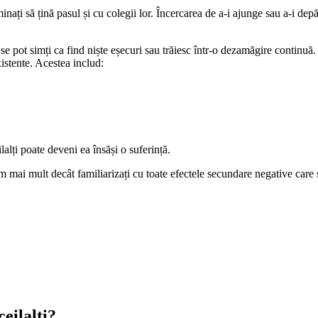
nați să țină pasul și cu colegii lor. Încercarea de a-i ajunge sau a-i depă
e pot simți ca find niște eșecuri sau trăiesc într-o dezamăgire continuă. 
istente. Acestea includ:
alți poate deveni ea însăși o suferință.
m mai mult decât familiarizați cu toate efectele secundare negative car
eilalți?