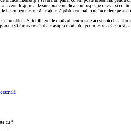
 de muncă intensă și a savura un pahar cu vin poate înseamna, pentru unii 
o facem. Îngrijirea de sine poate implica o introspecție onestă și continu
e de instrumente care să ne ajute să pășim cu mai mare încredere pe acest
te un obicei. Și indiferent de motivul pentru care acest obicei s-a forma
mportant să fim avem claritate asupra motivului pentru care o facem și ce
personală
ate cu
*