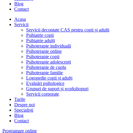
Blog
Contact
Acasa
Servicii
Servicii decontate CAS pentru copii și adulti
Psihiatrie copii
Psihiatrie adulți
Psihoterapie individuală
Psihoterapie online
Psihoterapie copii
Psihoterapie adolescenți
Psihoterapie de cuplu
Psihoterapie familie
Logopedie copii și adulți
Evaluări psihologice
Grupuri de suport și workshopuri
Servicii corporate
Tarife
Despre noi
Specialiști
Blog
Contact
Programare online