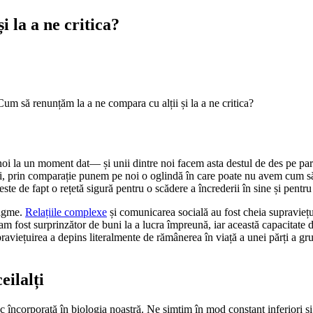
 la a ne critica?
Cum să renunțăm la a ne compara cu alții și la a ne critica?
 noi la un moment dat— și unii dintre noi facem asta destul de des pe par
, prin comparație punem pe noi o oglindă în care poate nu avem cum să 
ste de fapt o rețetă sigură pentru o scădere a încrederii în sine și pentru 
tagme.
Relațiile complexe
și comunicarea socială au fost cheia supraviețuir
 am fost surprinzător de buni la a lucra împreună, iar această capacitate 
raviețuirea a depins literalmente de rămânerea în viață a unei părți a gru
eilalți
c încorporată în biologia noastră. Ne simțim în mod constant inferiori și