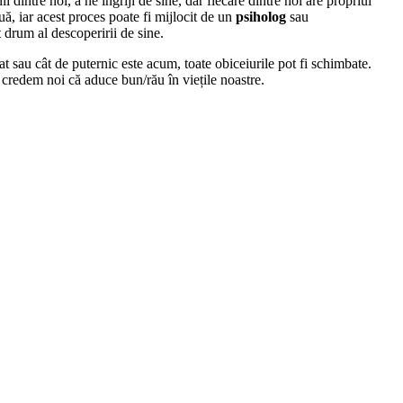
dintre noi, a ne îngriji de sine, dar fiecare dintre noi are propriul
ă, iar acest proces poate fi mijlocit de un
psiholog
sau
 drum al descoperirii de sine.
t sau cât de puternic este acum, toate obiceiurile pot fi schimbate.
 credem noi că aduce bun/rău în viețile noastre.