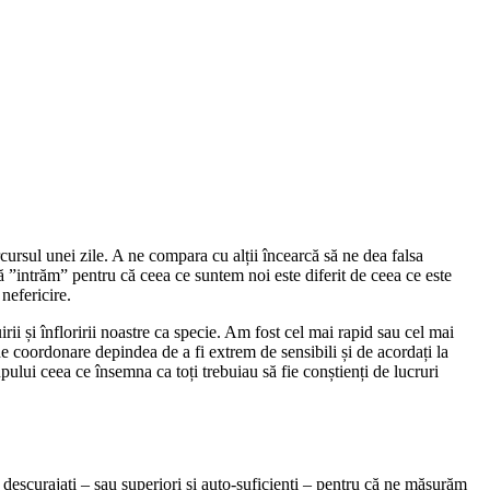
cursul unei zile. A ne compara cu alții încearcă să ne dea falsa
”intrăm” pentru că ceea ce suntem noi este diferit de ceea ce este
nefericire.
ii și înfloririi noastre ca specie. Am fost cel mai rapid sau cel mai
de coordonare depindea de a fi extrem de sensibili și de acordați la
pului ceea ce însemna ca toți trebuiau să fie conștienți de lucruri
 descurajați – sau superiori și auto-suficienți – pentru că ne măsurăm