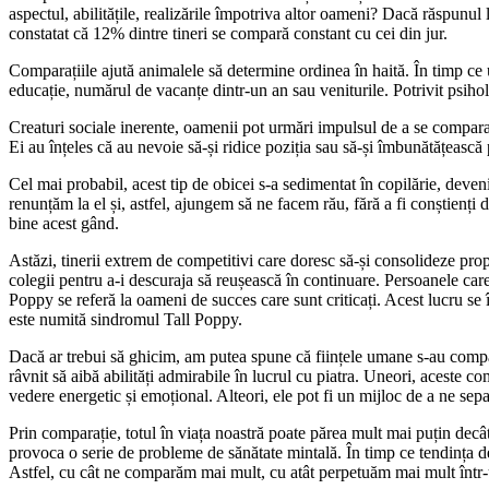
aspectul, abilitățile, realizările împotriva altor oameni? Dacă răspunul
constatat că 12% dintre tineri se compară constant cu cei din jur.
Comparațiile ajută animalele să determine ordinea în haită. În timp ce 
educație, numărul de vacanțe dintr-un an sau veniturile. Potrivit psi
Creaturi sociale inerente, oamenii pot urmări impulsul de a se compara
Ei au înțeles că au nevoie să-și ridice poziția sau să-și îmbunătățească
Cel mai probabil, acest tip de obicei s-a sedimentat în copilărie, deve
renunțăm la el și, astfel, ajungem să ne facem rău, fără a fi conștienți 
bine acest gând.
Astăzi, tinerii extrem de competitivi care doresc să-și consolideze prop
colegii pentru a-i descuraja să reușească în continuare. Persoanele ca
Poppy se referă la oameni de succes care sunt criticați. Acest lucru se 
este numită sindromul Tall Poppy.
Dacă ar trebui să ghicim, am putea spune că ființele umane s-au compara
râvnit să aibă abilități admirabile în lucrul cu piatra. Uneori, aceste c
vedere energetic și emoțional. Alteori, ele pot fi un mijloc de a ne sep
Prin comparație, totul în viața noastră poate părea mult mai puțin decât
provoca o serie de probleme de sănătate mintală. În timp ce tendința d
Astfel, cu cât ne comparăm mai mult, cu atât perpetuăm mai mult într-