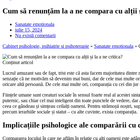
Cum să renunțăm la a ne compara cu alții și
Sanatate emotionala
iulie 15, 2024
Nu există comentarii
Cabinet psihologie, psihiatrie si psihoterapie
»
Sanatate emotionala
»
Conținut articol
Lucrul amuzant sau de fapt, trist este că asta facem majoritatea dintre
senzație că ne motivăm să devenim mai buni, dar de cele mai multe ori
oricare altă persoană. De cele mai multe ori, comparația cu cei din jur e
Ființele umane sunt creaturi sociale în sensul foarte real al acestei sin
puternic, sau chiar cel mai inteligent din toate punctele de vedere, dar
ceea ce gândeau și simțeau ceilalți oameni. Pentru strămoșii noștri, sup
precum ierarhiile sociale și statut – cu alte cuvinte, exista comparația.
Implicațiile psihologice ale comparării cu c
Compararea locului în care ne aflăm în relație cu alți oameni este adân