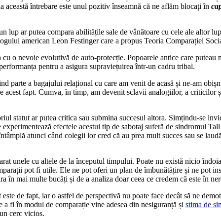
 la această întrebare este unul pozitiv înseamnă că ne aflăm blocați în
ca
un lup ar putea compara abilitățile sale de vânătoare cu cele ale altor lu
hologului american Leon Festinger care a propus Teoria Comparației Socia
 cu o nevoie evolutivă de auto-protecție. Popoarele antice care puteau m
 performanța pentru a asigura supraviețuirea într-un cadru tribal.
nind parte a bagajului relațional cu care am venit de acasă și ne-am obiș
de acest fapt. Cumva, în timp, am devenit sclavii analogiilor, a criticilor 
riul statut ar putea critica sau submina succesul altora. Simțindu-se invi
re experimentează efectele acestui tip de sabotaj suferă de sindromul T
întâmplă atunci când colegii lor cred că au prea mult succes sau se laudă
t unele cu altele de la începutul timpului. Poate nu există nicio îndoial
omparații pot fi utile. Ele ne pot oferi un plan de îmbunătățire și ne pot i
ara în mai multe bucăți și de a analiza doar ceea ce credem că este în ner
 este de fapt, iar o astfel de perspectivă nu poate face decât să ne demot
e a fi în modul de comparație vine adesea din nesiguranță și
stima de si
un cerc vicios.