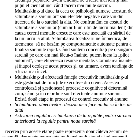
puțin eficient atunci când facem mai multe sarcini.
Multitasking-ul duce la ceea ce psihologii numesc „costuri de
schimbare a sarcinilor” sau efectele negative care vin din
trecerea de la o sarcină la alta. Ne confruntăm cu costuri de
schimbare a sarcinilor (cum ar fi un ritm de lucru mai lent) din
cauza cererii mentale crescute care este asociată cu săritul de
la un lucru la altul. Schimbarea focalizării ne împiedică, de
asemenea, să ne bazăm pe comportamente automate pentru a
finaliza sarcinile rapid. Când suntem concentrați pe o singură
sarcină pe care am mai făcut-o înainte, putem lucra la „pilot
automat”, care eliberează resurse mentale. Comutarea înainte
și înapoi ocolește acest proces și, ca urmare, avem tendința de
a lucra mai încet.
Multitasking-ul afectează funcția executivă: multitasking-ul
este gestionat de funcțiile executive din creier. Acestea
controlează și gestionează procesele cognitive și determină
cum, când și în ce ordine sunt efectuate anumite sarcini.
Există două etape în procesul de control executiv și anume:
Schimbarea obiectivelor: decizia de a face un lucru în loc de
altul
Activarea regulilor: schimbarea de la regulile pentru sarcina
anterioară la regulile pentru noua sarcină
Trecerea prin aceste etape poate reprezenta doar câteva zecimi de
secundă, dar poate reprezenta mult mai mult atunci când oamenii