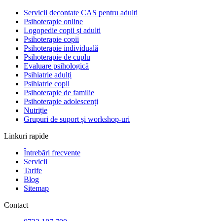
Servicii decontate CAS pentru adulti
Psihoterapie online
Logopedie copii și adulti
Psihoterapie copii
Psihoterapie individuală
Psihoterapie de cuplu
Evaluare psihologică
Psihiatrie adulți
Psihiatrie copii
Psihoterapie de familie
Psihoterapie adolescenți
Nutriție
Grupuri de suport și workshop-uri
Linkuri rapide
Întrebări frecvente
Servicii
Tarife
Blog
Sitemap
Contact