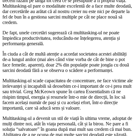
trecem razant pe lângă tot ceea ce se presupune a fi propria viață.
Multitasking-ul pare o modalitate excelentă de a face multe deodată,
dar cercetările au arătat că al nostru creier nu este nici pe departe la
fel de bun în a gestiona sarcini multiple pe cât ne place nouă să
credem.
De fapt, unele cercetări sugerează că multitasking-ul ne poate
împiedica productivitatea, reducându-ne înțelegerea, atenția și
performanța generală.
În ciuda a cât de multă atenție a acordat societatea acestei abilități
de-a lungul anilor (mai ales când vine vorba de cât de bine o pot
face femeile, aparent), doar 2% din populație poate jongla cu două
sarcini deodată fără a se observa o scădere a performanței.
Multitasking-ul scade capacitatea de concentrare, ne face victime ale
irelevanței și incapabili să deosebim ce-i important de ce-i prea mult
sau trivial. Greg McKeown spune în cartea Essentialism că ne
risipim timpul, energia și resursele într-o mie de direcții, în loc să
facem același număr de pași și cu același efort, într-o direcție
importantă, care să aducă sens și valoare.
Multitasking-ul a devenit un stil de viață în ultima vreme, adoptat de
mulți dintre noi, atât în viața personală, cât și la birou. Ne pare a fi
soluția “salvatoare” în goana după mai mult sau credem că mai bun.
Abilitatea de a ne ocupa de mai multe sarcini deodată este văzută,