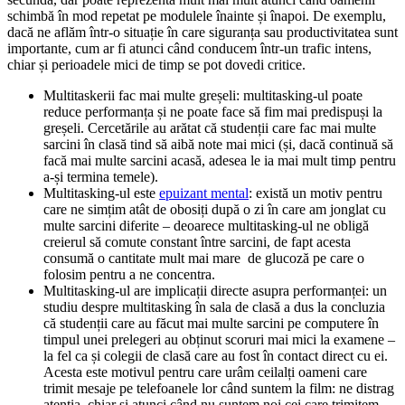
schimbă în mod repetat pe modulele înainte și înapoi. De exemplu,
dacă ne aflăm într-o situație în care siguranța sau productivitatea sunt
importante, cum ar fi atunci când conducem într-un trafic intens,
chiar și perioadele mici de timp se pot dovedi critice.
Multitaskerii fac mai multe greșeli: multitasking-ul poate
reduce performanța și ne poate face să fim mai predispuși la
greșeli. Cercetările au arătat că studenții care fac mai multe
sarcini în clasă tind să aibă note mai mici (și, dacă continuă să
facă mai multe sarcini acasă, adesea le ia mai mult timp pentru
a-și termina temele).
Multitasking-ul este
epuizant mental
: există un motiv pentru
care ne simțim atât de obosiți după o zi în care am jonglat cu
multe sarcini diferite – deoarece multitasking-ul ne obligă
creierul să comute constant între sarcini, de fapt acesta
consumă o cantitate mult mai mare de glucoză pe care o
folosim pentru a ne concentra.
Multitasking-ul are implicații directe asupra performanței: un
studiu despre multitasking în sala de clasă a dus la concluzia
că studenții care au făcut mai multe sarcini pe computere în
timpul unei prelegeri au obținut scoruri mai mici la examene –
la fel ca și colegii de clasă care au fost în contact direct cu ei.
Acesta este motivul pentru care urâm ceilalți oameni care
trimit mesaje pe telefoanele lor când suntem la film: ne distrag
atenția, chiar și atunci când nu suntem noi cei care trimitem