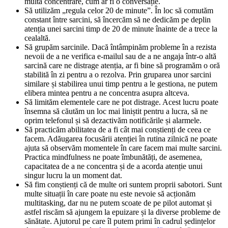
multă concentrare, cum ar fi o conversație.
Să utilizăm „regula celor 20 de minute”. În loc să comutăm
constant între sarcini, să încercăm să ne dedicăm pe deplin
atenția unei sarcini timp de 20 de minute înainte de a trece la
cealaltă.
Să grupăm sarcinile. Dacă întâmpinăm probleme în a rezista
nevoii de a ne verifica e-mailul sau de a ne angaja într-o altă
sarcină care ne distrage atenția, ar fi bine să programăm o oră
stabilită în zi pentru a o rezolva. Prin gruparea unor sarcini
similare și stabilirea unui timp pentru a le gestiona, ne putem
elibera mintea pentru a ne concentra asupra altceva.
Să limităm elementele care ne pot distrage. Acest lucru poate
însemna să căutăm un loc mai liniștit pentru a lucra, să ne
oprim telefonul și să dezactivăm notificările și alarmele.
Să practicăm abilitatea de a fi cât mai conștienți de ceea ce
facem. Adăugarea focusării atenției în rutina zilnică ne poate
ajuta să observăm momentele în care facem mai multe sarcini.
Practica mindfulness ne poate îmbunătăți, de asemenea,
capacitatea de a ne concentra și de a acorda atenție unui
singur lucru la un moment dat.
Să fim conștienți că de multe ori suntem proprii sabotori. Sunt
multe situații în care poate nu este nevoie să acționăm
multitasking, dar nu ne putem scoate de pe pilot automat și
astfel riscăm să ajungem la epuizare și la diverse probleme de
sănătate. Ajutorul pe care îl putem primi în cadrul ședințelor