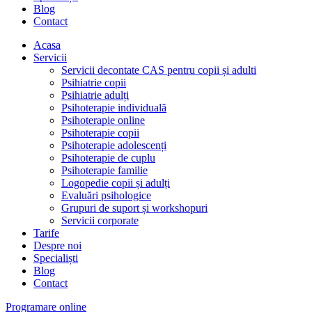
Blog
Contact
Acasa
Servicii
Servicii decontate CAS pentru copii și adulti
Psihiatrie copii
Psihiatrie adulți
Psihoterapie individuală
Psihoterapie online
Psihoterapie copii
Psihoterapie adolescenți
Psihoterapie de cuplu
Psihoterapie familie
Logopedie copii și adulți
Evaluări psihologice
Grupuri de suport și workshopuri
Servicii corporate
Tarife
Despre noi
Specialiști
Blog
Contact
Programare online