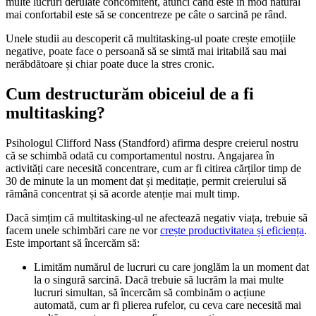
multe lucruri derulate concomitent, atunci când este în mod natural
mai confortabil este să se concentreze pe câte o sarcină pe rând.
Unele studii au descoperit că multitasking-ul poate crește emoțiile
negative, poate face o persoană să se simtă mai iritabilă sau mai
nerăbdătoare și chiar poate duce la stres cronic.
Cum destructurăm obiceiul de a fi
multitasking?
Psihologul Clifford Nass (Standford) afirma despre creierul nostru
că se schimbă odată cu comportamentul nostru. Angajarea în
activități care necesită concentrare, cum ar fi citirea cărților timp de
30 de minute la un moment dat și meditație, permit creierului să
rămână concentrat și să acorde atenție mai mult timp.
Dacă simțim că multitasking-ul ne afectează negativ viața, trebuie să
facem unele schimbări care ne vor
crește productivitatea și eficiența
.
Este important să încercăm să:
Limităm numărul de lucruri cu care jonglăm la un moment dat
la o singură sarcină. Dacă trebuie să lucrăm la mai multe
lucruri simultan, să încercăm să combinăm o acțiune
automată, cum ar fi plierea rufelor, cu ceva care necesită mai