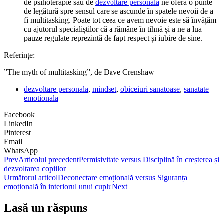
de psihoterapie sau de
dezvoltare personală
ne oferă o punte
de legătură spre sensul care se ascunde în spatele nevoii de a
fi multitasking. Poate tot ceea ce avem nevoie este să învățăm
cu ajutorul specialiștilor că a rămâne în tihnă și a ne a lua
pauze regulate reprezintă de fapt respect și iubire de sine.
Referințe:
”The myth of multitasking”, de Dave Crenshaw
dezvoltare personala
,
mindset
,
obiceiuri sanatoase
,
sanatate
emotionala
Facebook
LinkedIn
Pinterest
Email
WhatsApp
Prev
Articolul precedent
Permisivitate versus Disciplină în creșterea și
dezvoltarea copiilor
Următorul articol
Deconectare emoțională versus Siguranța
emoțională în interiorul unui cuplu
Next
Lasă un răspuns