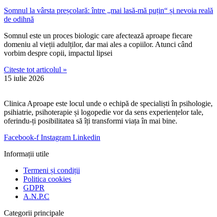
Somnul la vârsta preșcolară: între „mai lasă-mă puțin“ și nevoia reală
de odihnă
Somnul este un proces biologic care afectează aproape fiecare
domeniu al vieții adulților, dar mai ales a copiilor. Atunci când
vorbim despre copii, impactul lipsei
Citeste tot articolul »
15 iulie 2026
Clinica Aproape este locul unde o echipă de specialiști în psihologie,
psihiatrie, psihoterapie și logopedie vor da sens experiențelor tale,
oferindu-ți posibilitatea să îți transformi viața în mai bine.
Facebook-f
Instagram
Linkedin
Informații utile
Termeni și condiții
Politica cookies
GDPR
A.N.P.C
Categorii principale