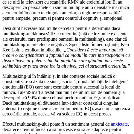
ce se uită la televizor) cu scanările RMN ale creierului lor. Ei au
descoperit că persoanele cu sarcini multiple au o densitate mai mică
a creierului în cortexul cingulat anterior, o regiune responsabilă
pentru empatie, precum și pentru controlul cognitiv și emoțional.
Deși sunt necesare mai multe cercetări pentru a determina dacă
multitasking-ul dăunează fizic creierului (față de leziunile existente
ale creierului care predispune oamenii la multitasking), este clar că
multitasking-ul are efecte negative. Specialistul în neuroștiințe, Kep
Kee Loh, a explicat implicațiile:
„Consider că este important să
creăm o conștientizare a faptului că modul în care interacționăm cu
dispozitivele ar putea schimba modul în care gândim, iar aceste
schimbări ar putea avea loc la alt nivel, cel al structurii creierului.”
Multitasking-ul în întâlniri și în alte contexte sociale indică o
conștientizare scăzută de sine și socială, două abilități de inteligență
emoțională (EQ) care sunt esențiale pentru succesul la locul de
muncă. TalentSmart a testat mai mult de un milion de oameni și a
descoperit că 90% dintre cei mai performanți au EQ-uri ridicate.
Dacă multitasking-ul dăunează într-adevăr cortexului cingulat
anterior (o regiune cheie a creierului pentru EQ), așa cum sugerează
cercetările actuale, acesta vă va scădea EQ în acest proces.
Efectul multitasking-ului poate fi un sentiment general de
anxietate
,
deoarece creierul încearcă să proceseze și să se adapteze pentru