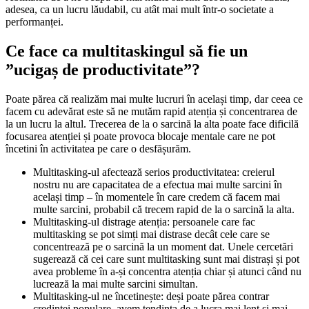
adesea, ca un lucru lăudabil, cu atât mai mult într-o societate a
performanței.
Ce face ca multitaskingul să fie un
”ucigaș de productivitate”?
Poate părea că realizăm mai multe lucruri în același timp, dar ceea ce
facem cu adevărat este să ne mutăm rapid atenția și concentrarea de
la un lucru la altul. Trecerea de la o sarcină la alta poate face dificilă
focusarea atenției și poate provoca blocaje mentale care ne pot
încetini în activitatea pe care o desfășurăm.
Multitasking-ul afectează serios productivitatea: creierul
nostru nu are capacitatea de a efectua mai multe sarcini în
același timp – în momentele în care credem că facem mai
multe sarcini, probabil că trecem rapid de la o sarcină la alta.
Multitasking-ul distrage atenția: persoanele care fac
multitasking se pot simți mai distrase decât cele care se
concentrează pe o sarcină la un moment dat. Unele cercetări
sugerează că cei care sunt multitasking sunt mai distrași și pot
avea probleme în a-și concentra atenția chiar și atunci când nu
lucrează la mai multe sarcini simultan.
Multitasking-ul ne încetinește: deși poate părea contrar
credinței populare, avem tendința de a lucra mai lent și mai