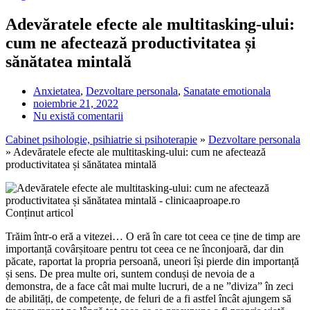
Adevăratele efecte ale multitasking-ului:
cum ne afectează productivitatea și
sănătatea mintală
Anxietatea
,
Dezvoltare personala
,
Sanatate emotionala
noiembrie 21, 2022
Nu există comentarii
Cabinet psihologie, psihiatrie si psihoterapie
»
Dezvoltare personala
»
Adevăratele efecte ale multitasking-ului: cum ne afectează
productivitatea și sănătatea mintală
Conținut articol
Trăim într-o eră a vitezei… O eră în care tot ceea ce ține de timp are
importanță covârșitoare pentru tot ceea ce ne înconjoară, dar din
păcate, raportat la propria persoană, uneori își pierde din importanță
și sens. De prea multe ori, suntem conduși de nevoia de a
demonstra, de a face cât mai multe lucruri, de a ne ”diviza” în zeci
de abilități, de competențe, de feluri de a fi astfel încât ajungem să