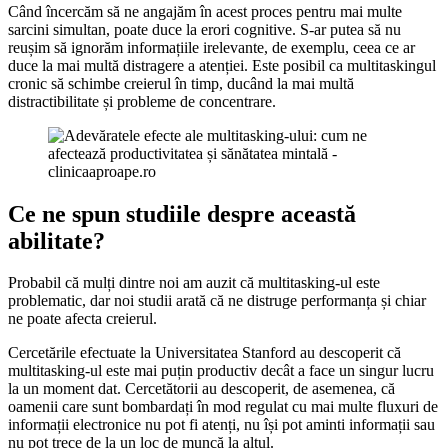
Când încercăm să ne angajăm în acest proces pentru mai multe
sarcini simultan, poate duce la erori cognitive. S-ar putea să nu
reușim să ignorăm informațiile irelevante, de exemplu, ceea ce ar
duce la mai multă distragere a atenției. Este posibil ca multitaskingul
cronic să schimbe creierul în timp, ducând la mai multă
distractibilitate și probleme de concentrare.
Ce ne spun studiile despre această
abilitate?
Probabil că mulți dintre noi am auzit că multitasking-ul este
problematic, dar noi studii arată că ne distruge performanța și chiar
ne poate afecta creierul.
Cercetările efectuate la Universitatea Stanford au descoperit că
multitasking-ul este mai puțin productiv decât a face un singur lucru
la un moment dat. Cercetătorii au descoperit, de asemenea, că
oamenii care sunt bombardați în mod regulat cu mai multe fluxuri de
informații electronice nu pot fi atenți, nu își pot aminti informații sau
nu pot trece de la un loc de muncă la altul.