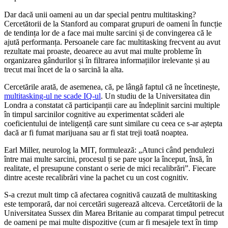
Dar dacă unii oameni au un dar special pentru multitasking?
Cercetătorii de la Stanford au comparat grupuri de oameni în funcție
de tendința lor de a face mai multe sarcini și de convingerea că le
ajută performanța. Persoanele care fac multitasking frecvent au avut
rezultate mai proaste, deoarece au avut mai multe probleme în
organizarea gândurilor și în filtrarea informațiilor irelevante și au
trecut mai încet de la o sarcină la alta.
Cercetările arată, de asemenea, că, pe lângă faptul că ne încetinește,
multitasking-ul ne scade IQ-ul
. Un studiu de la Universitatea din
Londra a constatat că participanții care au îndeplinit sarcini multiple
în timpul sarcinilor cognitive au experimentat scăderi ale
coeficientului de inteligență care sunt similare cu ceea ce s-ar aștepta
dacă ar fi fumat marijuana sau ar fi stat treji toată noaptea.
Earl Miller, neurolog la MIT, formulează: „Atunci când pendulezi
între mai multe sarcini, procesul ți se pare ușor la început, însă, în
realitate, el presupune constant o serie de mici recalibrări”. Fiecare
dintre aceste recalibrări vine la pachet cu un cost cognitiv.
S-a crezut mult timp că afectarea cognitivă cauzată de multitasking
este temporară, dar noi cercetări sugerează altceva. Cercetătorii de la
Universitatea Sussex din Marea Britanie au comparat timpul petrecut
de oameni pe mai multe dispozitive (cum ar fi mesajele text în timp