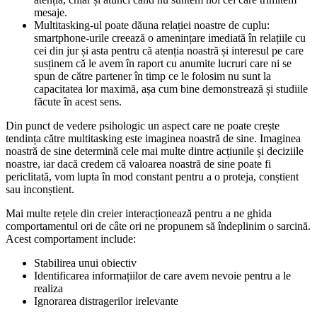
mesaje.
Multitasking-ul poate dăuna relației noastre de cuplu:
smartphone-urile creează o amenințare imediată în relațiile cu
cei din jur și asta pentru că atenția noastră și interesul pe care
susținem că le avem în raport cu anumite lucruri care ni se
spun de către partener în timp ce le folosim nu sunt la
capacitatea lor maximă, așa cum bine demonstrează și studiile
făcute în acest sens.
Din punct de vedere psihologic un aspect care ne poate crește
tendința către multitasking este imaginea noastră de sine. Imaginea
noastră de sine determină cele mai multe dintre acțiunile și deciziile
noastre, iar dacă credem că valoarea noastră de sine poate fi
periclitată, vom lupta în mod constant pentru a o proteja, conștient
sau inconștient.
Mai multe rețele din creier interacționează pentru a ne ghida
comportamentul ori de câte ori ne propunem să îndeplinim o sarcină.
Acest comportament include:
Stabilirea unui obiectiv
Identificarea informațiilor de care avem nevoie pentru a le
realiza
Ignorarea distragerilor irelevante