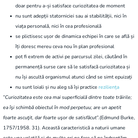
doar pentru a-și satisface curiozitatea de moment
nu sunt adepții statorniciei sau ai stabilității, nici în
viața personală, nici în cea profesională
se plictisesc ușor de dinamica echipei în care se află și
îți doresc mereu ceva nou în plan profesional
pot fi extrem de activi pe parcursul zilei, căutând în
permanență surse care să le satisfacă curiozitatea și
nu își ascultă organismul atunci când se simt epuizați
nu sunt loiali și nu aleg să își practice
reziliența
”
Curiozitatea este cea mai superficială dintre toate trăirile;
ea îşi schimbă obiectul în mod perpetuu; are un apetit
foarte ascuţit, dar foarte uşor de satisfăcut
”.(Edmund Burke,
1757/1958. 31). Această caracteristică a naturii umane