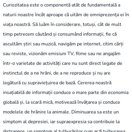
Curiozitatea este o componentă atât de fundamentală a
naturii noastre încât aproape că uităm de omniprezența ei în
viața noastră. Să luăm în considerare, totuși, cât de mult
timp petrecem căutând și consumând informații, fie că
ascultăm știri sau muzică, navigăm pe internet, citim cărți
sau reviste, vizionăm emisiuni TV, filme sau ne angajăm
într-o varietate de activități care nu sunt direct legate de
instinctul de a ne hrăni, de a ne reproduce și nu are
legătură cu supraviețuirea de bază. Cererea noastră
insațiabilă de informații conduce o mare parte din economia
globală și, la scară mică, motivează învățarea și conduce
modelele de hrănire la animale. Diminuarea sa este un
simptom al depresiei, iar supraexpresia sa contribuie la
distragere, un simptom al tulburărilor cum ar fi tulburarea