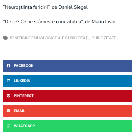
”Neuroștiința fericirii”, de Daniel Siegel
”De ce? Ce ne stârnește curiozitatea”, de Mario Livio
BENEFICIILE PSIHOLOGICE ALE CURIOZITĂȚII
,
CURIOZITATE
FACEBOOK
LINKEDIN
PINTEREST
EMAIL
WHATSAPP