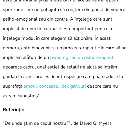
este una volatilă și de multe ori ne face să ne îndreptăm
spre zone care ne pot ajuta să creștem din punct de vedere
psiho-emoțional sau din contră. A înțelege care sunt
implicațiile unei firi curioase este important pentru a
înțelege modul în care alegem să acționăm. În acest
demers, este binevenit și un
proces terapeutic
în care să ne
implicăm alături de un
psiholog
sau un
psihoterapeut
deoarece cadrul unei astfel de relații ne ajută să intrăm
ghidați în acest proces de introspecție care poate aduce la
suprafață
emoții, concepte, idei, gânduri
despre care nu
aveam cunoștință.
Referințe:
”De unde știm de capul nostru?” , de David G. Myers