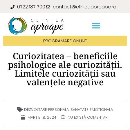
0722 187 700
contact@clinicaaproape.ro
PROGRAMARE ONLINE
Curiozitatea – beneficiile
psihologice ale curiozității.
Limitele curiozității sau
valențele negative
DEZVOLTARE PERSONALA
,
SANATATE EMOTIONALA
MARTIE 18, 2024
NU EXISTĂ COMENTARII