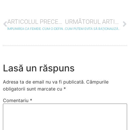
ARTICOLUL PRECEDENT
URMĂTORUL ARTICOL
ÎMPLINIREA CA FEMEIE. CUM O DEFINIM, DE UNDE VINE ȘI CUM O MENȚINEM VIE?
CUM PUTEM EVITA SĂ RAȚIONALIZĂM PREA MULT EMOȚIILE?
Lasă un răspuns
Adresa ta de email nu va fi publicată.
Câmpurile
obligatorii sunt marcate cu
*
Comentariu
*