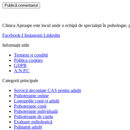
Clinica Aproape este locul unde o echipă de specialiști în psihologie, ps
Facebook-f
Instagram
Linkedin
Informații utile
Termeni și condiții
Politica cookies
GDPR
A.N.P.C
Categorii principale
Servicii decontate CAS pentru adulti
Psihoterapie online
Logopedie copii și adulti
Psihoterapie copii
Psihoterapie individuală
Psihoterapie de cuplu
Evaluare psihologică
Psihiatrie adulți