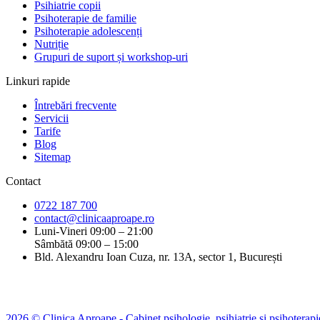
Psihiatrie copii
Psihoterapie de familie
Psihoterapie adolescenți
Nutriție
Grupuri de suport și workshop-uri
Linkuri rapide
Întrebări frecvente
Servicii
Tarife
Blog
Sitemap
Contact
0722 187 700
contact@clinicaaproape.ro
Luni-Vineri 09:00 – 21:00
Sâmbătă 09:00 – 15:00
Bld. Alexandru Ioan Cuza, nr. 13A, sector 1, București
2026 © Clinica Aproape - Cabinet psihologie, psihiatrie si psihoterapi