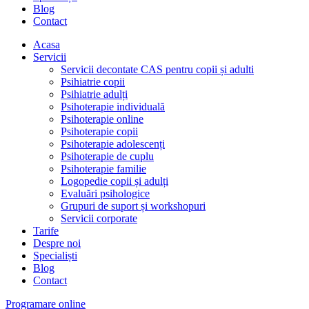
Blog
Contact
Acasa
Servicii
Servicii decontate CAS pentru copii și adulti
Psihiatrie copii
Psihiatrie adulți
Psihoterapie individuală
Psihoterapie online
Psihoterapie copii
Psihoterapie adolescenți
Psihoterapie de cuplu
Psihoterapie familie
Logopedie copii și adulți
Evaluări psihologice
Grupuri de suport și workshopuri
Servicii corporate
Tarife
Despre noi
Specialiști
Blog
Contact
Programare online