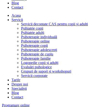
Blog
Contact
Acasa
Servicii
Servicii decontate CAS pentru copii și adulti
Psihiatrie copii
Psihiatrie adulți
Psihoterapie individuală
Psihoterapie online
Psihoterapie copii
Psihoterapie adolescenți
Psihoterapie de cuplu
Psihoterapie familie
Logopedie copii și adulți
Evaluări psihologice
Grupuri de suport și workshopuri
Servicii corporate
Tarife
Despre noi
Specialiști
Blog
Contact
Programare online