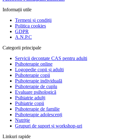
Informații utile
Termeni și condiții
Politica cookies
GDPR
A.N.P.C
Categorii principale
Servicii decontate CAS pentru adulti
Psihoterapie online
Logopedie copii și adulti
Psihoterapie copii
Psihoterapie individuală
Psihoterapie de cuplu
Evaluare psihologică
Psihiatrie adulți
Psihiatrie copii
Psihoterapie de familie
Psihoterapie adolescenți
Nutriție
Grupuri de suport și workshop-uri
Linkuri rapide