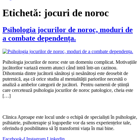
Etichetă:
jocuri de noroc
Psihologia jocurilor de noroc, moduri de
a combate dependența.
Psihologia jocurilor de noroc este un domeniu complicat. Motivațiile
jucătorilor variază enorm atunci când intră într-un cazinou.
Dihotomia dintre jucătorii sănătoși și nesănătoși este deosebit de
puternică, așa că orice studiu al mentalității pariorilor necesită o
analiză a ambelor categorii de jucători. Pentru oamenii de știință
care cercetează psihologia jocurilor de noroc patologice, cheia este
[…]
Clinica Aproape este locul unde o echipă de specialiști în psihologie,
psihiatrie, psihoterapie și logopedie vor da sens experiențelor tale,
oferindu-ți posibilitatea să îți transformi viața în mai bine.
Facebook-f
Instagram
Linkedin