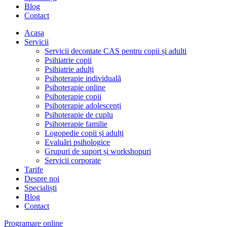
Blog
Contact
Acasa
Servicii
Servicii decontate CAS pentru copii și adulti
Psihiatrie copii
Psihiatrie adulți
Psihoterapie individuală
Psihoterapie online
Psihoterapie copii
Psihoterapie adolescenți
Psihoterapie de cuplu
Psihoterapie familie
Logopedie copii și adulți
Evaluări psihologice
Grupuri de suport și workshopuri
Servicii corporate
Tarife
Despre noi
Specialiști
Blog
Contact
Programare online