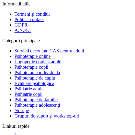
Informații utile
Termeni și condiții
Politica cookies
GDPR
A.N.P.C
Categorii principale
Servicii decontate CAS pentru adulti
Psihoterapie online
Logopedie copii și adulti
Psihoterapie copii
Psihoterapie individuală
Psihoterapie de cuplu
Evaluare psihologică
Psihiatrie adulți
Psihiatrie copii
Psihoterapie de familie
Psihoterapie adolescenți
Nutriție
Grupuri de suport și workshop-uri
Linkuri rapide