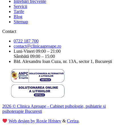
Întrebări frecvente
Servicii
Tarife
Blog
Sitemap
Contact
0722 187 700
contact@clinicaaproape.ro
Luni-Vineri 09:00 – 21:00
Sâmbătă 09:00 – 15:00
Bld. Alexandru Ioan Cuza, nr. 13A, sector 1, București
2026 © Clinica Aproape - Cabinet psihologie, psihiatrie si
psihoterapie Bucuresti
Web design by Roxie Hristev
&
Ceriza
.